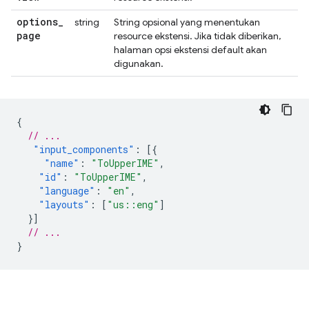
options
_
string
String opsional yang menentukan
page
resource ekstensi. Jika tidak diberikan,
halaman opsi ekstensi default akan
digunakan.
{
// ...
"input_components"
:
[{
"name"
:
"ToUpperIME"
,
"id"
:
"ToUpperIME"
,
"language"
:
"en"
,
"layouts"
:
[
"us::eng"
]
}]
// ...
}