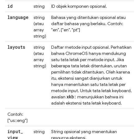
id
string
ID objek komponen opsional.
language
string
Bahasa yang ditentukan opsional atau
(atau
daftar bahasa yang berlaku. Contoh:
array
"en", ["en", "pt"]
string)
layouts
string
Daftar metode input opsional. Perhatikan
(atau
bahwa ChromeOS hanya mendukung
array
satu tata letak per metode input. Jika
string)
beberapa tata letak ditentukan, urutan
pemilihan tidak ditentukan. Oleh karena
itu, ekstensi sangat dianjurkan untuk
hanya menentukan satu tata letak per
metode input. Untuk tata letak keyboard,
xkb:
awalan
menunjukkan bahwa ini
adalah ekstensi tata letak keyboard.
Contoh:
["us::eng"]
input
_
string
String opsional yang menentukan
view
resource ekstensi.