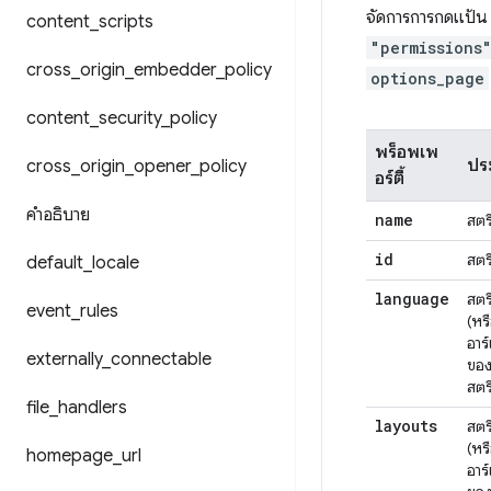
จัดการการกดแป้น 
content
_
scripts
"permissions
cross
_
origin
_
embedder
_
policy
options_page
content
_
security
_
policy
พร็อพเพ
ปร
cross
_
origin
_
opener
_
policy
อร์ตี้
คำอธิบาย
name
สตร
id
สตร
default
_
locale
language
สตร
event
_
rules
(หร
อาร์
externally
_
connectable
ขอ
สตร
file
_
handlers
layouts
สตร
(หร
homepage
_
url
อาร์