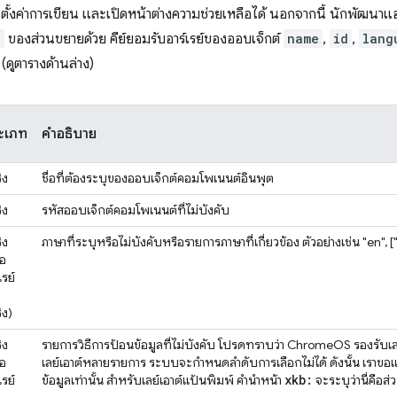
ตั้งค่าการเขียน และเปิดหน้าต่างความช่วยเหลือได้ นอกจากนี้ นักพัฒนาแ
"
ของส่วนขยายด้วย คีย์ยอมรับอาร์เรย์ของออบเจ็กต์
name
,
id
,
lang
(ดูตารางด้านล่าง)
ะเภท
คำอธิบาย
ิง
ชื่อที่ต้องระบุของออบเจ็กต์คอมโพเนนต์อินพุต
ิง
รหัสออบเจ็กต์คอมโพเนนต์ที่ไม่บังคับ
ิง
ภาษาที่ระบุหรือไม่บังคับหรือรายการภาษาที่เกี่ยวข้อง ตัวอย่างเช่น "en", ["
ือ
เรย์
ง
ิง)
ิง
รายการวิธีการป้อนข้อมูลที่ไม่บังคับ โปรดทราบว่า ChromeOS รองรับเลย์เ
ือ
เลย์เอาต์หลายรายการ ระบบจะกำหนดลำดับการเลือกไม่ได้ ดังนั้น เราขอแน
xkb:
เรย์
ข้อมูลเท่านั้น สำหรับเลย์เอาต์แป้นพิมพ์ คำนำหน้า
จะระบุว่านี่คือส