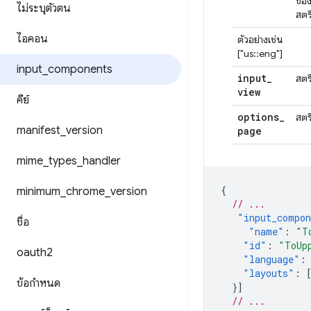
ขอ
ไม่ระบุตัวตน
สตร
ไอคอน
ตัวอย่างเช่น
["us::eng"]
input
_
components
input
_
สตร
view
คีย์
options
_
สตร
manifest
_
version
page
mime
_
types
_
handler
{
minimum
_
chrome
_
version
// ...
"input_compo
ชื่อ
"name"
:
"T
"id"
:
"ToUp
oauth2
"language"
:
"layouts"
:
ข้อกําหนด
}]
// ...