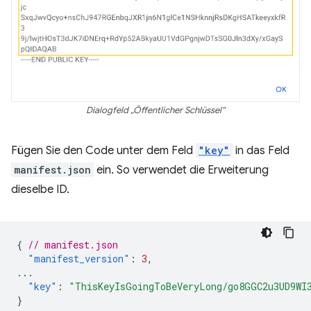
Dialogfeld „Öffentlicher Schlüssel“
Fügen Sie den Code unter dem Feld
"key"
in das Feld
manifest.json
ein. So verwendet die Erweiterung
dieselbe ID.
{
// manifest.json
"manifest_version"
:
3
,
...
"key"
:
"ThisKeyIsGoingToBeVeryLong/go8GGC2u3UD9WI
}