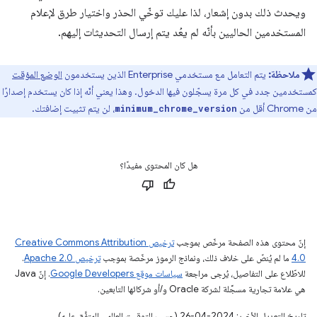
ويحدث ذلك بدون إشعار، لذا عليك توخّي الحذر واختيار طرق لإعلام
المستخدمين الحاليين بأنّه لم يعُد يتم إرسال التحديثات إليهم.
ملاحظة:
يتم التعامل مع مستخدمي Enterprise الذين يستخدمون
الوضع المؤقت
كمستخدمين جدد في كل مرة يسجّلون فيها الدخول. وهذا يعني أنّه إذا كان يستخدم إصدارًا
من Chrome أقل من
، لن يتم تثبيت إضافتك.
minimum_chrome_version
هل كان المحتوى مفيدًا؟
إنّ محتوى هذه الصفحة مرخّص بموجب
ترخيص Creative Commons Attribution
4.0‏
ما لم يُنصّ على خلاف ذلك، ونماذج الرموز مرخّصة بموجب
ترخيص Apache 2.0‏
.
للاطّلاع على التفاصيل، يُرجى مراجعة
سياسات موقع Google Developers‏
. إنّ Java
هي علامة تجارية مسجَّلة لشركة Oracle و/أو شركائها التابعين.
تاريخ التعديل الأخير: 2024-04-26 (حسب التوقيت العالمي المتفَّق عليه)