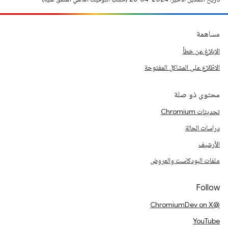
مساهمة
الإبلاغ عن خطأ
الاطّلاع على المشاكل المفتوحة
محتوى ذو صلة
تحديثات Chromium
دراسات الحالة
الأرشيف
ملفات البودكاست والعروض
Follow
@ChromiumDev on X
YouTube