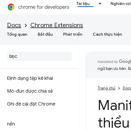
Tài liệu
Nghiên cứu
Docs
Chrome Extensions
Tổng quan
Bắt đầu
Phát triển
Cách thực hiện
ngữ bạn ưu tiên. B
Định dạng tệp kê khai
Trang chủ
Doc
Mô-đun được chia sẻ
Manif
Ghi đè cài đặt Chrome
thiểu
nền