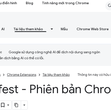
 điển hình
Blog
Tính năng mới trong Chrome
AI
Tài liệu tham khảo
Mẫu
Chrome Web Store
Google sử dụng công nghệ AI để dịch nội dung sang ngôn
ản dịch bằng AI có thể có lỗi.
s
Chrome Extensions
Tài liệu tham khảo
Thông tin này có hữu
est - Phiên bản Chr