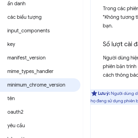
ẩn danh
Trong các phiê
các biểu tượng
"Không tương th
bạn.
input
_
components
Số lượt cài đ
key
manifest
_
version
Người dùng hiện
phiên bản trình
mime
_
types
_
handler
cách thông báo
minimum
_
chrome
_
version
Lưu ý:
Người dùng d
tên
họ đang sử dụng phiên 
oauth2
yêu cầu