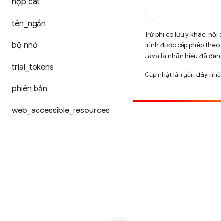
hộp cát
tên
_
ngắn
Trừ phi có lưu ý khác, n
bộ nhớ
trình được cấp phép theo
Java là nhãn hiệu đã đăng
trial
_
tokens
Cập nhật lần gần đây nh
phiên bản
web
_
accessible
_
resources
Đóng góp
Báo cáo lỗi
Xem các sự cố mở