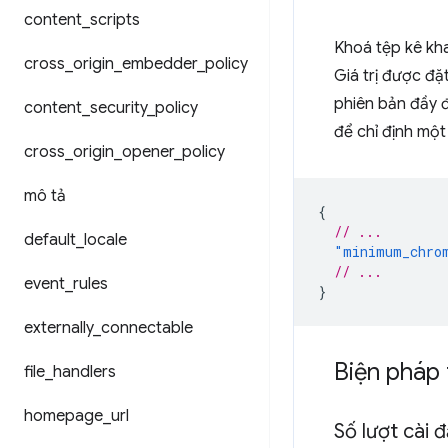
content
_
scripts
Khoá tệp kê kha
cross
_
origin
_
embedder
_
policy
Giá trị được đặ
phiên bản đầy 
content
_
security
_
policy
để chỉ định một
cross
_
origin
_
opener
_
policy
mô tả
{
// ...
default
_
locale
"minimum_chro
// ...
event
_
rules
}
externally
_
connectable
Biện pháp 
file
_
handlers
homepage
_
url
Số lượt cài 