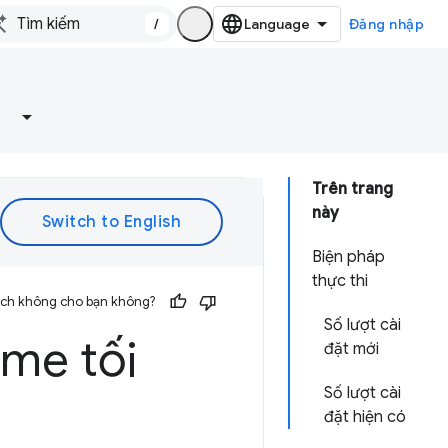
/
Đăng nhập
Trên trang
này
Biện pháp
thực thi
 ích không cho bạn không?
Số lượt cài
ome tối
đặt mới
Số lượt cài
đặt hiện có