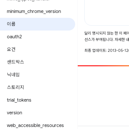
minimum
_
chrome
_
version
이름
달리 명시되지 않는 한 이 
oauth2
선스가 부여됩니다. 자세한 
요건
최종 업데이트: 2013-05-12(
샌드박스
닉네임
참여
버그 신고
스토리지
공개된 문제 보기
trial
_
tokens
version
web
_
accessible
_
resources