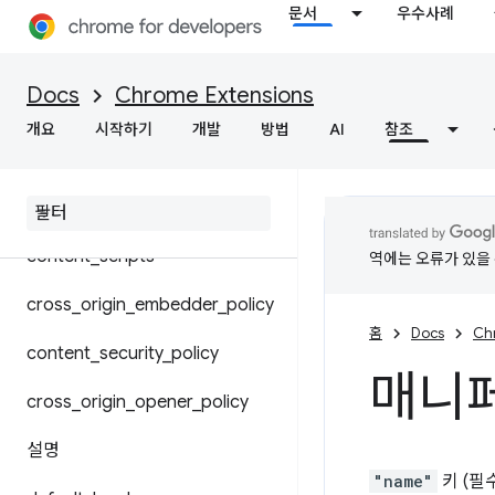
문서
우수사례
매니페스트 파일 형식
공유 모듈
Docs
Chrome Extensions
개요
시작하기
개발
방법
AI
참조
Chrome 설정 재정의
background
content
_
scripts
역에는 오류가 있을 
cross
_
origin
_
embedder
_
policy
홈
Docs
Ch
content
_
security
_
policy
매니페
cross
_
origin
_
opener
_
policy
설명
"name"
키 (필