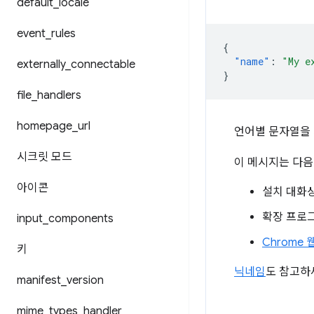
default
_
locale
event
_
rules
{
"name"
:
"My e
externally
_
connectable
}
file
_
handlers
homepage
_
url
언어별 문자열을 
시크릿 모드
이 메시지는 다음
아이콘
설치 대화
확장 프로그램 
input
_
components
Chrome
키
닉네임
도 참고하
manifest
_
version
mime
_
types
_
handler