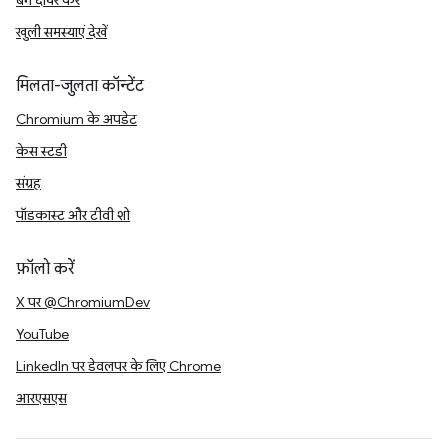
बग दायर करें
खुली समस्याएं देखें
मिलता-जुलता कॉन्टेंट
Chromium के अपडेट
केस स्टडी
संग्रह
पॉडकास्ट और टीवी शो
फ़ॉलो करें
X पर @ChromiumDev
YouTube
LinkedIn पर डेवलपर के लिए Chrome
आरएसएस