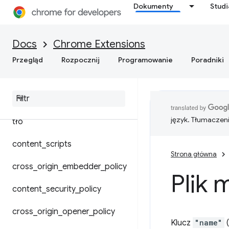
Dokumenty
Stud
Format pliku manifestu
Docs
Chrome Extensions
Moduły udostępnione
Przegląd
Rozpocznij
Programowanie
Poradniki
Zastępowanie ustawień
Chrome
język. Tłumaczen
tło
content
_
scripts
Strona główna
cross
_
origin
_
embedder
_
policy
Plik 
content
_
security
_
policy
cross
_
origin
_
opener
_
policy
Klucz
"name"
(