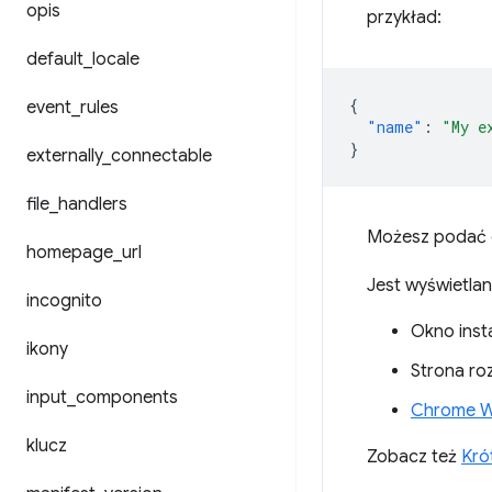
opis
przykład:
default
_
locale
{
event
_
rules
"name"
:
"My e
}
externally
_
connectable
file
_
handlers
Możesz podać c
homepage
_
url
Jest wyświetlan
incognito
Okno insta
ikony
Strona ro
input
_
components
Chrome W
klucz
Zobacz też
Kró