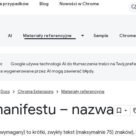
ia przypadków
Blog
Nowości w Chrome
AI
Materiały referencyjne
Sample
Chrome
Google używa technologii AI do tłumaczenia treści na Twój pre
ia wygenerowane przez AI mogą zawierać błędy.
Docs
Chrome Extensions
Materiały referencyjne
manifestu – nazwa
wymagany) to krótki, zwykły tekst (maksymalnie 75) znaków), k