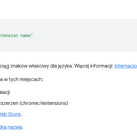
xtension name"
iąg znaków właściwy dla języka. Więcej informacji:
Internacjo
a w tych miejscach:
lacji
zszerzeń (chrome://extensions)
eb Store
,
tka nazwa
.