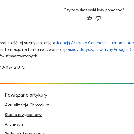
Czy te wskazówki były pomocne?
zej, treść tej strony jest objęta
licencją Creative Commons – uznanie aut
 informacje na ten temat zawierają
zasady dotyczące witryny Google De
otów stowarzyszonych.
013-05-12 UTC.
Powiązane artykuły
Aktualizacje Chromium
Studia przypadków
Archiwum
Podcasty i programy