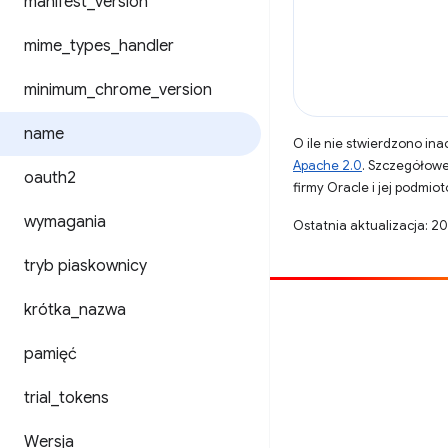
manifest
_
version
mime
_
types
_
handler
minimum
_
chrome
_
version
name
O ile nie stwierdzono inac
Apache 2.0
. Szczegółowe
oauth2
firmy Oracle i jej podmi
wymagania
Ostatnia aktualizacja: 2
tryb piaskownicy
krótka
_
nazwa
Opublikuj coś
Zgłoś błąd
pamięć
Zobacz nierozwiązane problemy
trial
_
tokens
Wersja