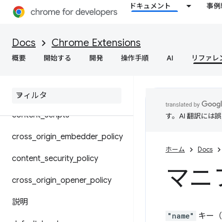
ドキュメント
事例
マニフェスト ファイル形式
共有モジュール
Docs
Chrome Extensions
概要
開始する
開発
操作手順
AI
リファレ
Chrome 設定のオーバーライド
background
content
_
scripts
す。AI 翻訳に
cross
_
origin
_
embedder
_
policy
ホーム
Docs
content
_
security
_
policy
マニ
cross
_
origin
_
opener
_
policy
説明
"name"
キー（