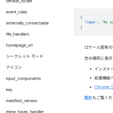
default
_
locale
event
_
rules
{
"name"
:
"My e
externally
_
connectable
}
file
_
handlers
homepage
_
url
ロケール固有の
シークレット モード
次の場所に表示
アイコン
インスト
拡張機能ページ
input
_
components
Chrome
key
略称
もご覧くだ
manifest
_
version
mime
_
types
_
handler