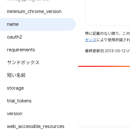
minimum
_
chrome
_
version
name
特に記載のない限り、こ
oauth2
センス
により使用許諾さ
requirements
最終更新日 2013-05-12 
サンドボックス
短い名前
投稿
バグを報告
storage
未解決の問題を見る
trial
_
tokens
version
web
_
accessible
_
resources