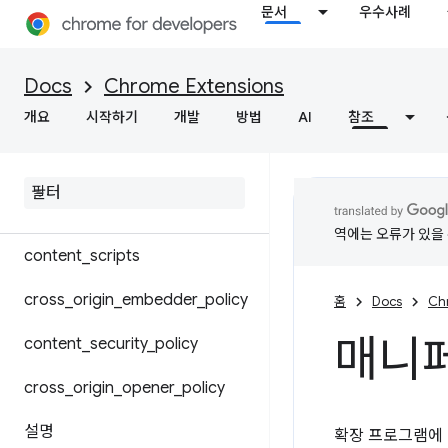
문서
우수사례
매니페스트 파일 형식
Docs
Chrome Extensions
공유 모듈
개요
시작하기
개발
방법
AI
참조
Chrome 설정 재정의
background
역에는 오류가 있을 
content
_
scripts
cross
_
origin
_
embedder
_
policy
홈
Docs
Ch
매니페
content
_
security
_
policy
cross
_
origin
_
opener
_
policy
설명
확장 프로그램에 