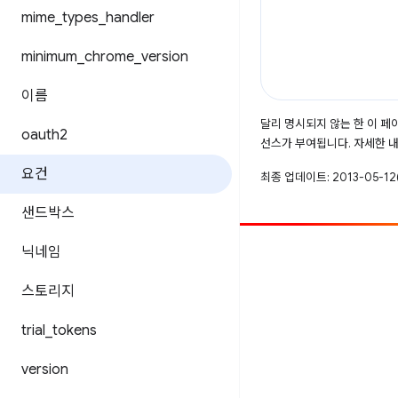
mime
_
types
_
handler
minimum
_
chrome
_
version
이름
달리 명시되지 않는 한 이 
oauth2
선스가 부여됩니다. 자세한 
요건
최종 업데이트: 2013-05-12(
샌드박스
닉네임
참여
버그 신고
스토리지
공개된 문제 보기
trial
_
tokens
version