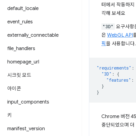
터에서 작동하지 
default
_
locale
각해 보세요
event
_
rules
"3D"
요구사항은
externally
_
connectable
은
WebGL API
픽
을 사용합니다.
file
_
handlers
homepage
_
url
"requirements"
:
"3D"
:
{
시크릿 모드
"features"
:
}
아이콘
}
input
_
components
키
Chrome 버전 
중단되었으며 더 
manifest
_
version