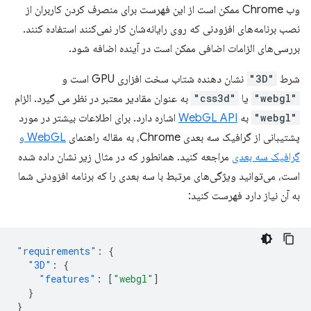
وب Chrome ممکن است از این فهرست برای منصرف کردن کاربران از
نصب برنامه‌های افزودنی که روی رایانه‌شان کار نمی‌کنند استفاده کنند.
بررسی‌های الزامات اضافی ممکن است در آینده اضافه شود.
شرط
"3D"
نشان دهنده شتاب سخت افزاری GPU است و
"webgl"
یا
"css3d"
به عنوان مقادیر معتبر در نظر می گیرد. الزام
"webgl"
به
WebGL API
اشاره دارد. برای اطلاعات بیشتر در مورد
پشتیبانی از گرافیک سه بعدی Chrome، به مقاله راهنمای
WebGL و
گرافیک سه بعدی
مراجعه کنید. همانطور که در مثال زیر نشان داده شده
است، می‌توانید ویژگی‌های مرتبط با سه بعدی را که برنامه افزودنی شما
به آن نیاز دارد فهرست کنید:
"requirements"
:
{
"3D"
:
{
"features"
:
[
"webgl"
]
}
}