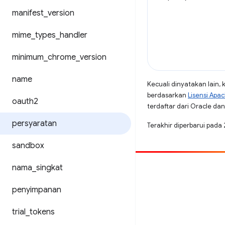
manifest
_
version
mime
_
types
_
handler
minimum
_
chrome
_
version
name
Kecuali dinyatakan lain, 
berdasarkan
Lisensi Apa
oauth2
terdaftar dari Oracle dan/
persyaratan
Terakhir diperbarui pada
sandbox
nama
_
singkat
Beri kontribusi
Laporkan bug
penyimpanan
Lihat masalah terbuka
trial
_
tokens