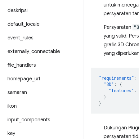
untuk mencegah
deskripsi
persyaratan ta
default
_
locale
Persyaratan
"
yang valid. Per
event
_
rules
grafis 3D Chrom
externally
_
connectable
yang diperlukan
file
_
handlers
"requirements"
:
homepage
_
url
"3D"
:
{
"features"
:
samaran
}
}
ikon
input
_
components
Dukungan Plugi
key
persyaratan tid