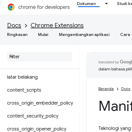
Dokumen
Studi k
Docs
Chrome Extensions
Format file manifes
Ringkasan
Mulai
Mengembangkan aplikasi
Cara
Modul bersama
Mengganti setelan Chrome
dalam bahasa pil
latar belakang
Beranda
Docs
content
_
scripts
Manif
cross
_
origin
_
embedder
_
policy
content
_
security
_
policy
Teknologi yang
cross
_
origin
_
opener
_
policy