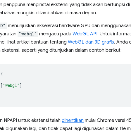
 pengguna menginstal ekstensi yang tidak akan berfungsi d
mbahan mungkin ditambahkan di masa depan.
3D"
menunjukkan akselerasi hardware GPU dan menggunaka
syaratan
"webgl"
mengacu pada
WebGL API
. Untuk inform
e, lihat artikel bantuan tentang
WebGL dan 3D grafis
. Anda 
 ekstensi, seperti yang ditunjukkan dalam contoh berikut:
{
[
"webgl"
]
n NPAPI untuk ekstensi telah
dihentikan
mulai Chrome versi 45.
ak digunakan lagi, dan tidak dapat lagi digunakan dalam file m