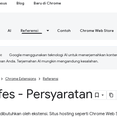
asus
Blog
Baru di Chrome
AI
Referensi
Contoh
Chrome Web Store
Google menggunakan teknologi AI untuk menerjemahkan konte
ihan Anda. Terjemahan AI mungkin mengandung kesalahan.
Chrome Extensions
Referensi
es - Persyaratan
 dibutuhkan oleh ekstensi. Situs hosting seperti Chrome Web