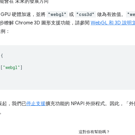
能會在 未來的發展方向
 GPU 硬體加速，並將
"webgl"
或
"css3d"
做為有效值。
"w
瞭解 Chrome 3D 圖形支援功能，請參閱
WebGL 和 3D 說
範例：
{
[
"webgl"
]
5 版起，我們已
停止支援
擴充功能的 NPAPI 外掛程式。因此，「
。
這對你有幫助嗎？