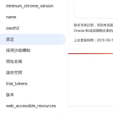
minimum
_
chrome
_
version
name
除非另有註明，否則本頁
oauth2
Oracle 和/或其關聯企
規定
上次更新時間：2013-05-
採用沙箱機制
簡短名稱
提供相片
提報錯誤
儲存空間
查看已知問題
trial
_
tokens
版本
web
_
accessible
_
resources