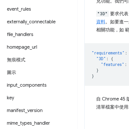
充功能。我們可
event
_
rules
"3D"
要求代表
externally
_
connectable
資料
。如要進一步
相關功能，如 
file
_
handlers
homepage
_
url
"requirements"
:
"3D"
:
{
無痕模式
"features"
:
}
圖示
}
input
_
components
key
自 Chrome 4
清單檔案中使用
manifest
_
version
mime
_
types
_
handler