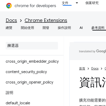
文件
個案研究
資訊清單檔案格式
共用模組
Docs
Chrome Extensions
覆寫 Chrome 設定
總覽
開始使用
開發
操作說明
AI
參考資料
背景
content
_
scripts
cross
_
origin
_
embedder
_
policy
首頁
Docs
content
_
security
_
policy
資訊清
cross
_
origin
_
opener
_
policy
說明
擴充功能需要的
default
_
locale