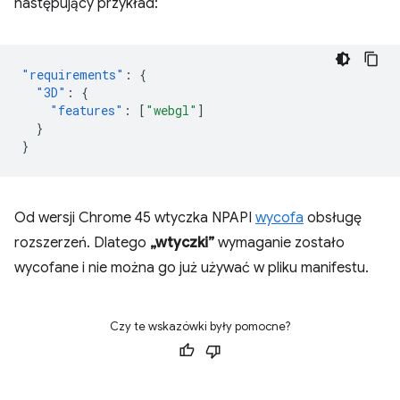
następujący przykład:
"requirements"
:
{
"3D"
:
{
"features"
:
[
"webgl"
]
}
}
Od wersji Chrome 45 wtyczka NPAPI
wycofa
obsługę
rozszerzeń. Dlatego
„wtyczki”
wymaganie zostało
wycofane i nie można go już używać w pliku manifestu.
Czy te wskazówki były pomocne?