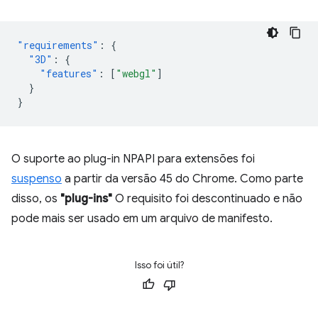
"requirements"
:
{
"3D"
:
{
"features"
:
[
"webgl"
]
}
}
O suporte ao plug-in NPAPI para extensões foi
suspenso
a partir da versão 45 do Chrome. Como parte
disso, os
"plug-ins"
O requisito foi descontinuado e não
pode mais ser usado em um arquivo de manifesto.
Isso foi útil?