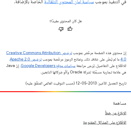
في التنفيذ بموجب
سياسة أمان المحتوى التلقائية
الخاصة بالإضافة.
هل كان المحتوى مفيدًا؟
إنّ محتوى هذه الصفحة مرخّص بموجب
ترخيص Creative Commons Attribution
4.0‏
ما لم يُنصّ على خلاف ذلك، ونماذج الرموز مرخّصة بموجب
ترخيص Apache 2.0‏
.
للاطّلاع على التفاصيل، يُرجى مراجعة
سياسات موقع Google Developers‏
. إنّ Java
هي علامة تجارية مسجَّلة لشركة Oracle و/أو شركائها التابعين.
تاريخ التعديل الأخير: 2013-05-12 (حسب التوقيت العالمي المتفَّق عليه)
مساهمة
الإبلاغ عن خطأ
الاطّلاع على المشاكل المفتوحة