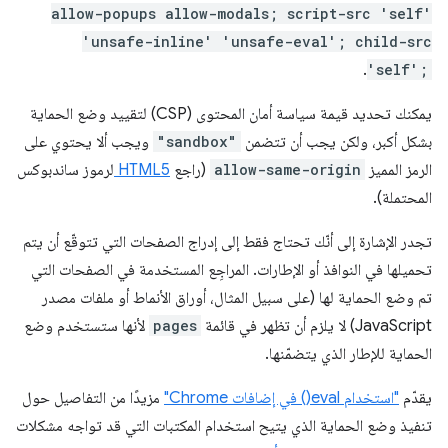
allow-popups allow-modals; script-src 'self'
'unsafe-inline' 'unsafe-eval'; child-src
.
'self';
يمكنك تحديد قيمة سياسة أمان المحتوى (CSP) لتقييد وضع الحماية
بشكل أكبر، ولكن يجب أن تتضمن
"sandbox"
ويجب ألا يحتوي على
الرمز المميز
allow-same-origin
(راجع
HTML5
لرموز ساندبوكس
المحتملة).
تجدر الإشارة إلى أنّك تحتاج فقط إلى إدراج الصفحات التي تتوقّع أن يتم
تحميلها في النوافذ أو الإطارات. المراجِع المستخدمة في الصفحات التي
تم وضع الحماية لها (على سبيل المثال، أوراق الأنماط أو ملفات مصدر
JavaScript) لا يلزم أن تظهر في قائمة
pages
لأنها ستستخدم وضع
الحماية للإطار الذي يتضمّنها.
يقدّم
"استخدام eval() في إضافات Chrome"
مزيدًا من التفاصيل حول
تنفيذ وضع الحماية الذي يتيح استخدام المكتبات التي قد تواجه مشكلات