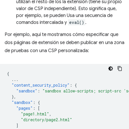
utilizan el resto de los la extensión (tiene su propio
valor de CSP independiente). Esto significa que,
por ejemplo, se pueden Usa una secuencia de
comandos intercalada y
eval()
.
Por ejemplo, aquí te mostramos cómo especificar que
dos páginas de extensión se deben publicar en una zona
de pruebas con una CSP personalizada:
{
...
"content_security_policy"
:
{
"sandbox"
:
"sandbox allow-scripts; script-src 's
},
"sandbox"
:
{
"pages"
:
[
"page1.html"
,
"directory/page2.html"
]