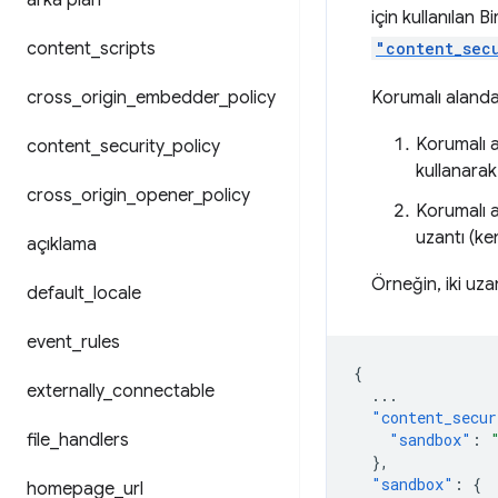
arka plan
için kullanılan B
content
_
scripts
"content_sec
cross
_
origin
_
embedder
_
policy
Korumalı alanda
Korumalı a
content
_
security
_
policy
kullanarak 
cross
_
origin
_
opener
_
policy
Korumalı al
uzantı (ke
açıklama
Örneğin, iki uza
default
_
locale
event
_
rules
{
externally
_
connectable
...
"content_secur
file
_
handlers
"sandbox"
:
},
"sandbox"
:
{
homepage
_
url