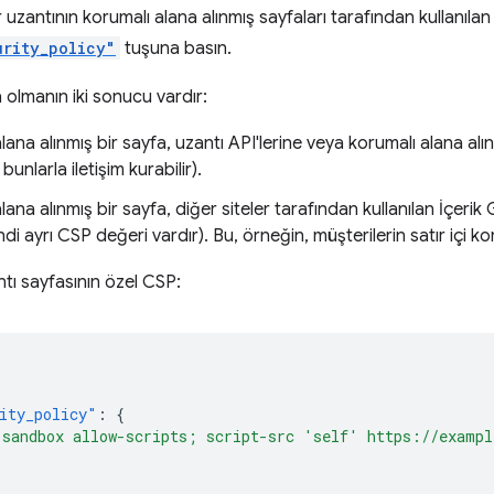
ir uzantının korumalı alana alınmış sayfaları tarafından kullanılan 
urity_policy"
tuşuna basın.
 olmanın iki sonucu vardır:
lana alınmış bir sayfa, uzantı API'lerine veya korumalı alana alı
bunlarla iletişim kurabilir).
ana alınmış bir sayfa, diğer siteler tarafından kullanılan İçerik G
ndi ayrı CSP değeri vardır). Bu, örneğin, müşterilerin satır içi 
ntı sayfasının özel CSP:
ity_policy"
:
{
"sandbox allow-scripts; script-src 'self' https://examp