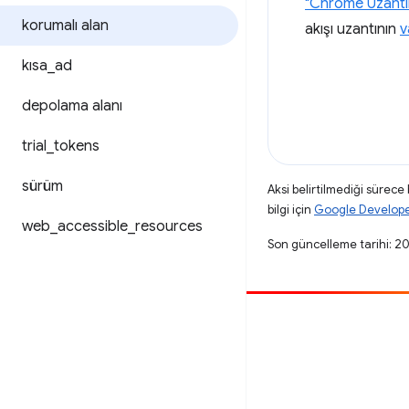
"Chrome Uzantıla
korumalı alan
akışı uzantının
v
kısa
_
ad
depolama alanı
trial
_
tokens
sürüm
Aksi belirtilmediği sürece
bilgi için
Google Developers
web
_
accessible
_
resources
Son güncelleme tarihi: 2
Katkıda bulun
Hata bildirin
Açık sorunlara bakın