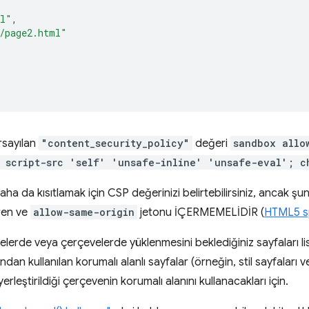
ml"
,
/page2.html"
rsayılan
"content_security_policy"
değeri
sandbox allo
 script-src 'self' 'unsafe-inline' 'unsafe-eval'; c
daha da kısıtlamak için CSP değerinizi belirtebilirsiniz, anca
ren ve
allow-same-origin
jetonu İÇERMEMELİDİR (
HTML5 sp
elerde veya çerçevelerde yüklenmesini beklediğiniz sayfaları li
ndan kullanılan korumalı alanlı sayfalar (örneğin, stil sayfalar
 yerleştirildiği çerçevenin korumalı alanını kullanacakları için.