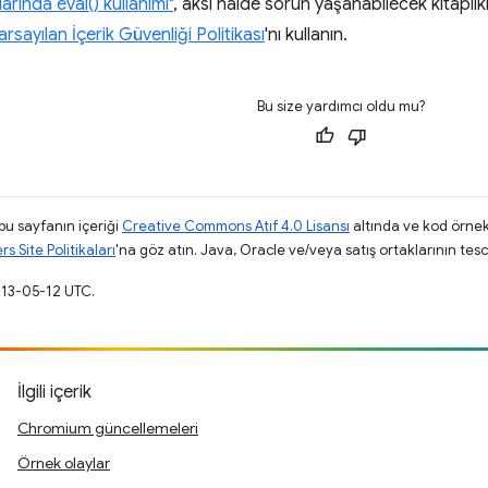
rında eval() kullanımı"
, aksi halde sorun yaşanabilecek kitaplıkl
arsayılan İçerik Güvenliği Politikası
'nı kullanın.
Bu size yardımcı oldu mu?
 bu sayfanın içeriği
Creative Commons Atıf 4.0 Lisansı
altında ve kod örnek
 Site Politikaları
'na göz atın. Java, Oracle ve/veya satış ortaklarının tescil
013-05-12 UTC.
İlgili içerik
Chromium güncellemeleri
Örnek olaylar