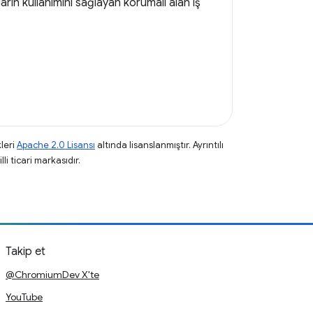
arın kullanımını sağlayan korumalı alan iş
leri
Apache 2.0 Lisansı
altında lisanslanmıştır. Ayrıntılı
li ticari markasıdır.
Takip et
@ChromiumDev X'te
YouTube