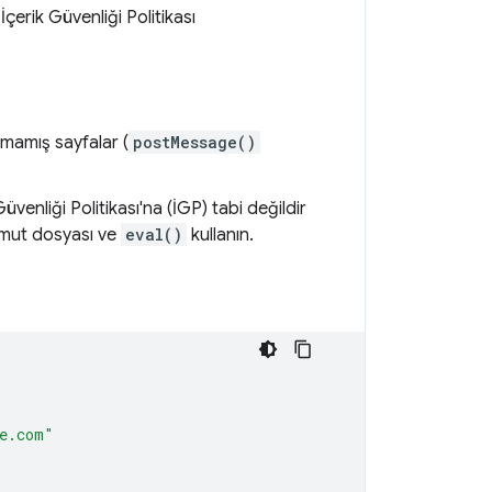
İçerik Güvenliği Politikası
nmamış sayfalar (
postMessage()
üvenliği Politikası'na (İGP) tabi değildir
komut dosyası ve
eval()
kullanın.
le.com"