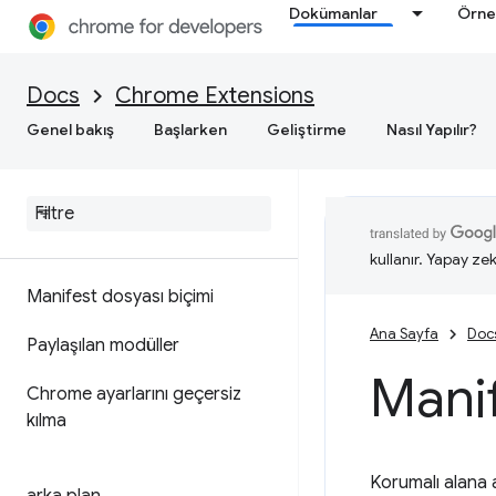
Dokümanlar
Örne
Docs
Chrome Extensions
Genel bakış
Başlarken
Geliştirme
Nasıl Yapılır?
kullanır. Yapay zek
Manifest dosyası biçimi
Ana Sayfa
Doc
Paylaşılan modüller
Manif
Chrome ayarlarını geçersiz
kılma
Korumalı alana a