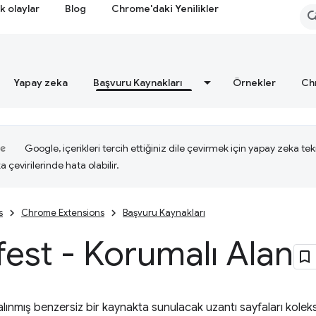
k olaylar
Blog
Chrome'daki Yenilikler
Yapay zeka
Başvuru Kaynakları
Örnekler
Ch
Google, içerikleri tercih ettiğiniz dile çevirmek için yapay zeka tekn
a çevirilerinde hata olabilir.
s
Chrome Extensions
Başvuru Kaynakları
est - Korumalı Alan
lınmış benzersiz bir kaynakta sunulacak uzantı sayfaları koleksi