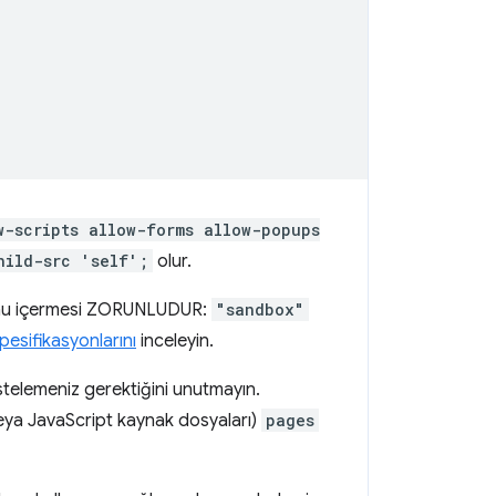
w-scripts allow-forms allow-popups
hild-src 'self';
olur.
k şunu içermesi ZORUNLUDUR:
"sandbox"
esifikasyonlarını
inceleyin.
stelemeniz gerektiğini unutmayın.
ı veya JavaScript kaynak dosyaları)
pages