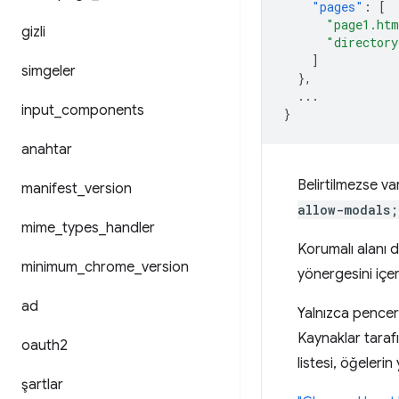
"pages"
:
[
"page1.ht
gizli
"directory
]
simgeler
},
...
input
_
components
}
anahtar
Belirtilmezse va
manifest
_
version
allow-modals;
mime
_
types
_
handler
Korumalı alanı 
minimum
_
chrome
_
version
yönergesini içe
ad
Yalnızca pencer
Kaynaklar tarafı
oauth2
listesi, öğelerin
şartlar