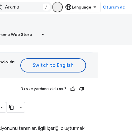
/
Oturum aç
rome Web Store
olojisini
Bu size yardımcı oldu mu?
yonunu tanımlar. İlgili içeriği oluşturmak