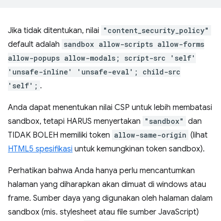
Jika tidak ditentukan, nilai
"content_security_policy"
default adalah
sandbox allow-scripts allow-forms
allow-popups allow-modals; script-src 'self'
'unsafe-inline' 'unsafe-eval'; child-src
'self';
.
Anda dapat menentukan nilai CSP untuk lebih membatasi
sandbox, tetapi HARUS menyertakan
"sandbox"
dan
TIDAK BOLEH memiliki token
allow-same-origin
(lihat
HTML5 spesifikasi
untuk kemungkinan token sandbox).
Perhatikan bahwa Anda hanya perlu mencantumkan
halaman yang diharapkan akan dimuat di windows atau
frame. Sumber daya yang digunakan oleh halaman dalam
sandbox (mis. stylesheet atau file sumber JavaScript)