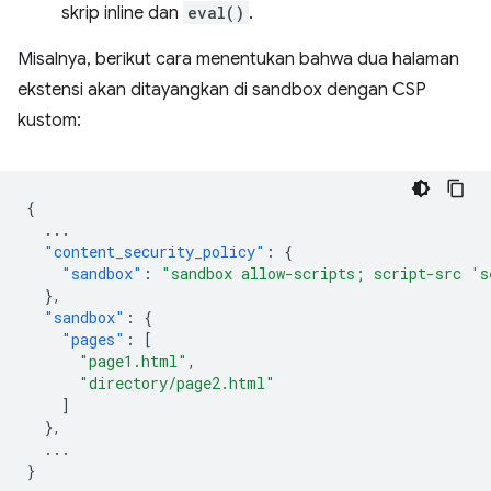
skrip inline dan
eval()
.
Misalnya, berikut cara menentukan bahwa dua halaman
ekstensi akan ditayangkan di sandbox dengan CSP
kustom:
{
...
"content_security_policy"
:
{
"sandbox"
:
"sandbox allow-scripts; script-src 's
},
"sandbox"
:
{
"pages"
:
[
"page1.html"
,
"directory/page2.html"
]
},
...
}