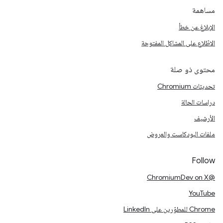
مساهمة
الإبلاغ عن خطأ
الاطّلاع على المشاكل المفتوحة
محتوى ذو صلة
تحديثات Chromium
دراسات الحالة
الأرشيف
ملفات البودكاست والعروض
Follow
@ChromiumDev on X
YouTube
Chrome للمطوّرين على LinkedIn