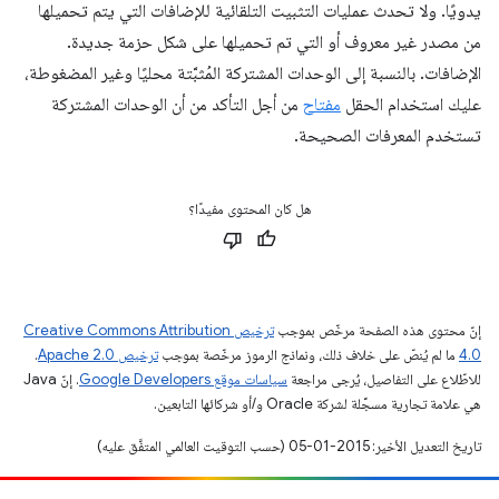
يدويًا. ولا تحدث عمليات التثبيت التلقائية للإضافات التي يتم تحميلها
من مصدر غير معروف أو التي تم تحميلها على شكل حزمة جديدة.
الإضافات. بالنسبة إلى الوحدات المشتركة المُثبَّتة محليًا وغير المضغوطة،
عليك استخدام الحقل
مفتاح
من أجل التأكد من أن الوحدات المشتركة
تستخدم المعرفات الصحيحة.
هل كان المحتوى مفيدًا؟
إنّ محتوى هذه الصفحة مرخّص بموجب
ترخيص Creative Commons Attribution
4.0‏
ما لم يُنصّ على خلاف ذلك، ونماذج الرموز مرخّصة بموجب
ترخيص Apache 2.0‏
.
للاطّلاع على التفاصيل، يُرجى مراجعة
سياسات موقع Google Developers‏
. إنّ Java
هي علامة تجارية مسجَّلة لشركة Oracle و/أو شركائها التابعين.
تاريخ التعديل الأخير: 2015-01-05 (حسب التوقيت العالمي المتفَّق عليه)