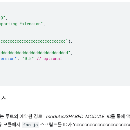
.0"
,
mporting Extension"
,
ccccccccccccccccccccccccccccc"
},
dddddddddddddddddddddddddddddd"
,
version"
:
"0.5"
// optional
세스
는 루트의 예약된 경로
_modules/SHARED_MODULE_ID
를 통해 
공유 모듈에서
foo.js
스크립트를 ID가 'ccccccccccccccccccc