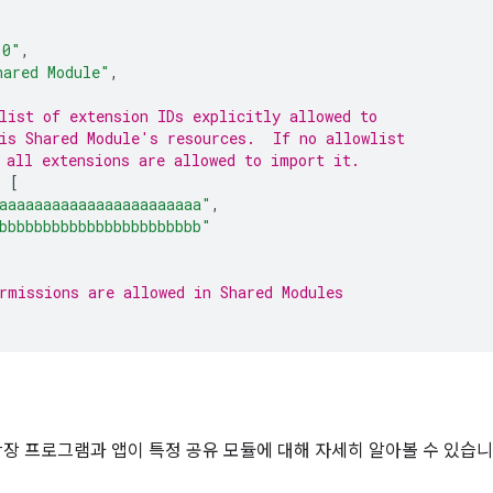
.0"
,
hared Module"
,
list of extension IDs explicitly allowed to
is Shared Module's resources.  If no allowlist
 all extensions are allowed to import it.
:
[
aaaaaaaaaaaaaaaaaaaaaaa"
,
bbbbbbbbbbbbbbbbbbbbbbb"
rmissions are allowed in Shared Modules
장 프로그램과 앱이 특정 공유 모듈에 대해 자세히 알아볼 수 있습니