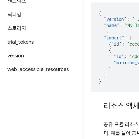
샌드박스
{
닉네임
"version"
:
"1
"name"
:
"My I
스토리지
...
"import"
:
[
trial
_
tokens
{
"id"
:
"ccc
{
version
"id"
:
"dd
"minimum_
}
web
_
accessible
_
resources
]
}
리소스 액
공유 모듈 리소스
다. 예를 들어 