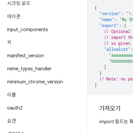
시크릿 모드
{
"version"
:
"1
아이콘
"name"
:
"My S
"export"
:
{
input
_
components
// Optional 
// import th
키
// is given,
"allowlist"
"aaaaaaaaa
manifest
_
version
"bbbbbbbbb
]
mime
_
types
_
handler
}
// Note: no pe
minimum
_
chrome
_
version
}
이름
가져오기
oauth2
요건
import
필드는 확