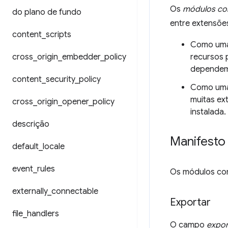
Os
módulos co
do plano de fundo
entre extensõe
content
_
scripts
Como uma 
cross
_
origin
_
embedder
_
policy
recursos 
dependem
content
_
security
_
policy
Como uma
muitas ex
cross
_
origin
_
opener
_
policy
instalada.
descrição
Manifesto
default
_
locale
event
_
rules
Os módulos co
externally
_
connectable
Exportar
file
_
handlers
O campo
expor