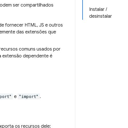
podem ser compartilhados
Instalar /
desinstalar
e fornecer HTML, JS e outros
temente das extensões que
recursos comuns usados por
ma extensão dependente é
port"
e
"import"
.
porta os recursos dele: