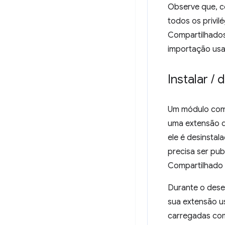
Observe que, c
todos os privi
Compartilhados
importação usa
Instalar
/
d
Um módulo comp
uma extensão d
ele é desinsta
precisa ser pu
Compartilhado p
Durante o dese
sua extensão u
carregadas co