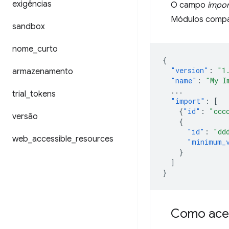
exigências
O campo
impor
Módulos compar
sandbox
nome
_
curto
{
"version"
:
"1
armazenamento
"name"
:
"My I
...
trial
_
tokens
"import"
:
[
{
"id"
:
"ccc
versão
{
"id"
:
"dd
web
_
accessible
_
resources
"minimum_
}
]
}
Como aces