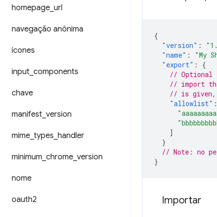
homepage
_
url
navegação anônima
{
"version"
:
"1
ícones
"name"
:
"My S
"export"
:
{
input
_
components
// Optional 
// import th
chave
// is given,
"allowlist"
"aaaaaaaaa
manifest
_
version
"bbbbbbbbb
]
mime
_
types
_
handler
}
// Note: no pe
minimum
_
chrome
_
version
}
nome
Importar
oauth2