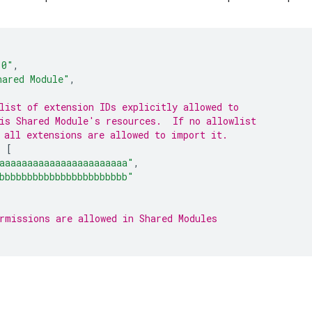
.0"
,
hared Module"
,
list of extension IDs explicitly allowed to
is Shared Module's resources.  If no allowlist
 all extensions are allowed to import it.
:
[
aaaaaaaaaaaaaaaaaaaaaaa"
,
bbbbbbbbbbbbbbbbbbbbbbb"
rmissions are allowed in Shared Modules