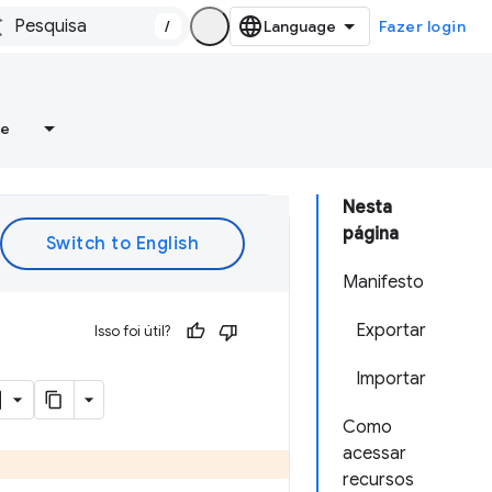
/
Fazer login
re
Nesta
página
Manifesto
Exportar
Isso foi útil?
Importar
Como
acessar
recursos