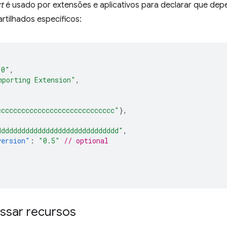
t
é usado por extensões e aplicativos para declarar que de
tilhados específicos:
.0"
,
mporting Extension"
,
ccccccccccccccccccccccccccccc"
},
dddddddddddddddddddddddddddddd"
,
version"
:
"0.5"
// optional
sar recursos