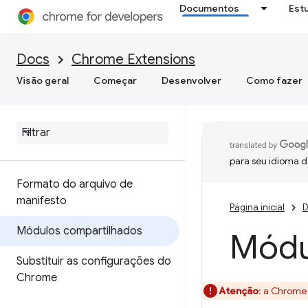
Documentos
Est
Docs
Chrome Extensions
Visão geral
Começar
Desenvolver
Como fazer
para seu idioma d
Formato do arquivo de
manifesto
Página inicial
D
Módulos compartilhados
Módu
Substituir as configurações do
Chrome
Atenção
:
a Chrome 