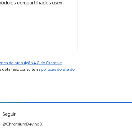
 módulos compartilhados usem
ença de atribuição 4.0 do Creative
s detalhes, consulte as
políticas do site do
Seguir
@ChromiumDev no X