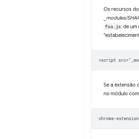
Os recursos do
_modules/SHA
foo.js
de um 
"estabelecimen
Se a extensão 
no módulo comp