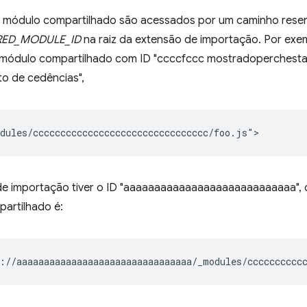
 módulo compartilhado são acessados por um caminho rese
RED_MODULE_ID
na raiz da extensão de importação. Por exemp
módulo compartilhado com ID "ccccfccc mostradoperchesta
to de cedências",
de importação tiver o ID "aaaaaaaaaaaaaaaaaaaaaaaaaaaa",
artilhado é: