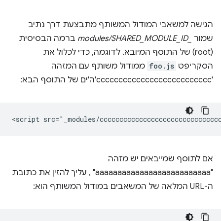
הגישה למשאבי המודול המשותף מתבצעת דרך נתיב
שמור
_modules/SHARED_MODULE_ID
ברמה הבסיסית
(root) של התוסף המיובא. לדוגמה, כדי לכלול את
הסקריפט
foo.js
ממודול משותף עם המזהה
'cccccccccccccccccccccccccc'ה'ים של התוסף הבא:
אם לתוסף שמייבאים יש מזהה
"aaaaaaaaaaaaaaaaaaaaaaaaaa" , עליך להזין את כתובת
ה-URL המלאה של המשאבים במודול המשותף הוא: