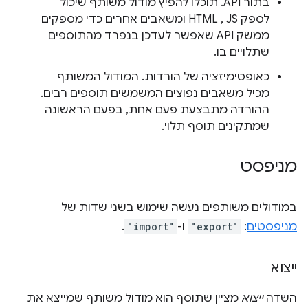
בתור API. תוכלו להפיץ מודול משותף שיכול
לספק HTML , JS ומשאבים אחרים כדי מספקים
ממשק API שאפשר לעדכן בנפרד מהתוספים
שתלויים בו.
כאופטימיזציה של הורדות. המודול המשותף
מכיל משאבים נפוצים המשמשים תוספים רבים.
ההורדה מתבצעת פעם אחת, בפעם הראשונה
שמתקינים תוסף תלוי.
מניפסט
במודולים משותפים נעשה שימוש בשני שדות של
מניפסטים
:
"export"
ו-
"import"
.
ייצוא
השדה
ייצוא
מציין שתוסף הוא מודול משותף שמייצא את