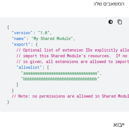
המשאבים שלו:
{
"version"
:
"1.0"
,
"name"
:
"My Shared Module"
,
"export"
:
{
// Optional list of extension IDs explicitly all
// import this Shared Module's resources.  If no
// is given, all extensions are allowed to impor
"allowlist"
:
[
"aaaaaaaaaaaaaaaaaaaaaaaaaaaaaaaa"
,
"bbbbbbbbbbbbbbbbbbbbbbbbbbbbbbbb"
]
}
// Note: no permissions are allowed in Shared Modu
}
ייבוא