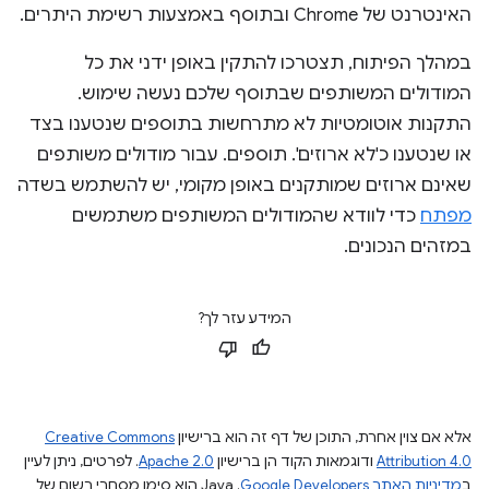
האינטרנט של Chrome ובתוסף באמצעות רשימת היתרים.
במהלך הפיתוח, תצטרכו להתקין באופן ידני את כל
המודולים המשותפים שבתוסף שלכם נעשה שימוש.
התקנות אוטומטיות לא מתרחשות בתוספים שנטענו בצד
או שנטענו כ'לא ארוזים'. תוספים. עבור מודולים משותפים
שאינם ארוזים שמותקנים באופן מקומי, יש להשתמש בשדה
מפתח
כדי לוודא שהמודולים המשותפים משתמשים
במזהים הנכונים.
המידע עזר לך?
אלא אם צוין אחרת, התוכן של דף זה הוא ברישיון
Creative Commons
Attribution 4.0
ודוגמאות הקוד הן ברישיון
Apache 2.0
. לפרטים, ניתן לעיין
ב
מדיניות האתר Google Developers‏
.‏ Java הוא סימן מסחרי רשום של