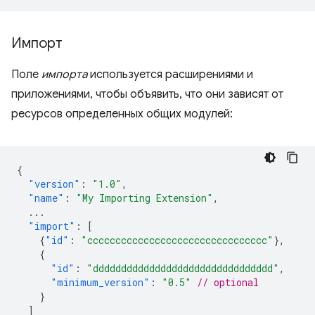
Импорт
Поле
импорта
используется расширениями и
приложениями, чтобы объявить, что они зависят от
ресурсов определенных общих модулей:
{
"version"
:
"1.0"
,
"name"
:
"My Importing Extension"
,
...
"import"
:
[
{
"id"
:
"cccccccccccccccccccccccccccccccc"
},
{
"id"
:
"dddddddddddddddddddddddddddddddd"
,
"minimum_version"
:
"0.5"
// optional
}
]