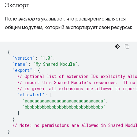
Экспорт
Поле
экспорта
указывает, что расширение является
общим модулем, который экспортирует свои ресурсы:
{
"version"
:
"1.0"
,
"name"
:
"My Shared Module"
,
"export"
:
{
// Optional list of extension IDs explicitly all
// import this Shared Module's resources.  If no
// is given, all extensions are allowed to impor
"allowlist"
:
[
"aaaaaaaaaaaaaaaaaaaaaaaaaaaaaaaa"
,
"bbbbbbbbbbbbbbbbbbbbbbbbbbbbbbbb"
]
}
// Note: no permissions are allowed in Shared Modu
}