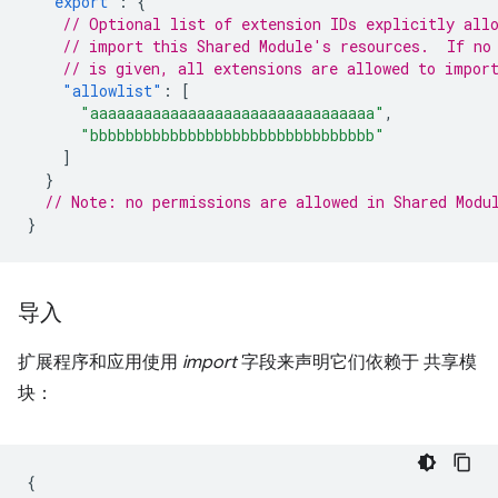
"export"
:
{
// Optional list of extension IDs explicitly all
// import this Shared Module's resources.  If no
// is given, all extensions are allowed to impor
"allowlist"
:
[
"aaaaaaaaaaaaaaaaaaaaaaaaaaaaaaaa"
,
"bbbbbbbbbbbbbbbbbbbbbbbbbbbbbbbb"
]
}
// Note: no permissions are allowed in Shared Modu
}
导入
扩展程序和应用使用
import
字段来声明它们依赖于 共享模
块：
{