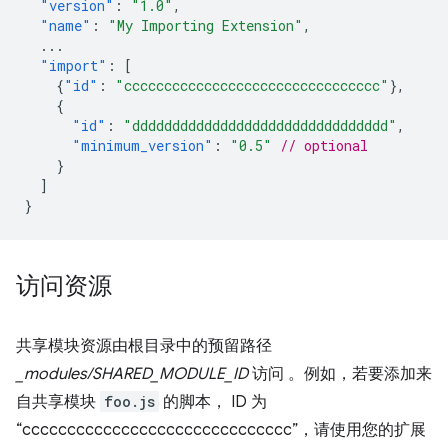
"version"
:
"1.0"
,
"name"
:
"My Importing Extension"
,
...
"import"
:
[
{
"id"
:
"cccccccccccccccccccccccccccccccc"
},
{
"id"
:
"dddddddddddddddddddddddddddddddd"
,
"minimum_version"
:
"0.5"
// optional
}
]
}
访问资源
共享模块资源由根目录中的预留路径
_modules/SHARED_MODULE_ID
访问 。例如，若要添加来
自共享模块
foo.js
的脚本， ID 为
“cccccccccccccccccccccccccccccc”，请使用您的扩展