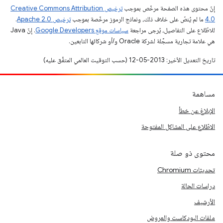
إنّ محتوى هذه الصفحة مرخّص بموجب
ترخيص Creative Commons Attribution
4.0‏
ما لم يُنصّ على خلاف ذلك، ونماذج الرموز مرخّصة بموجب
ترخيص Apache 2.0‏
.
للاطّلاع على التفاصيل، يُرجى مراجعة
سياسات موقع Google Developers‏
. إنّ Java
هي علامة تجارية مسجَّلة لشركة Oracle و/أو شركائها التابعين.
تاريخ التعديل الأخير: 2013-05-12 (حسب التوقيت العالمي المتفَّق عليه)
مساهمة
الإبلاغ عن خطأ
الاطّلاع على المشاكل المفتوحة
محتوى ذو صلة
تحديثات Chromium
دراسات الحالة
الأرشيف
ملفات البودكاست والعروض