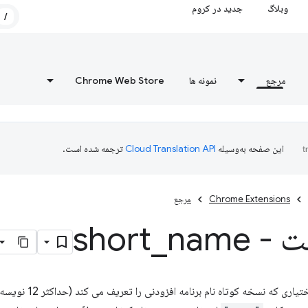
وبلاگ
جدید در کروم
/
مرجع
نمونه ها
Chrome Web Store
این صفحه به‌وسیله
ترجمه شده است.
Chrome Extensions
مرجع
 short
name
_
یک کلید مانیفست ا