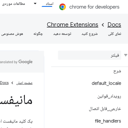
اسناد
مطالعات موردی
زمینه
محتوا_اسکریپت ها
Chrome Extensions
Docs
cross_origin_embedder_policy
نمای کلی
شروع کنید
توسعه دهید
چگونه
هوش مصنوعی
محتوا
_
سیاست
_
امنیت
cross
_
origin
_
opener
_
policy
شرح
صفحه اصلی
Docs
default
_
locale
مانیفست -
رویداد
_
قوانین
خارجی
_
قابل اتصال
file
_
handlers