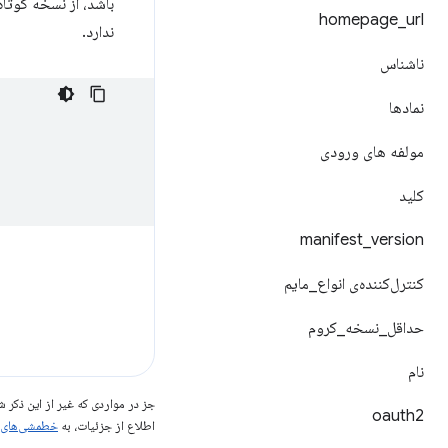
باشد، از نسخه کوتا
homepage
_
url
ندارد.
ناشناس
نمادها
مولفه های ورودی
کلید
manifest
_
version
کنترل‌کننده‌ی انواع
_
مایم
حداقل
_
نسخه
_
کروم
نام
جز در مواردی که غیر از این ذک
oauth2
اطلاع از جزئیات، به
خطمشی‌های سایت elopers