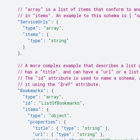
// "array" is a list of items that conform to an
// in "items". An example to this schema is [ "o
"ServiceUrls"
:
{
"type"
:
"array"
,
"items"
:
{
"type"
:
"string"
}
},
// A more complex example that describes a list 
// has a "title", and can have a "url" or a list
// The "id" attribute is used to name a schema, 
// it using the "$ref" attribute.
"Bookmarks"
:
{
"type"
:
"array"
,
"id"
:
"ListOfBookmarks"
,
"items"
:
{
"type"
:
"object"
,
"properties"
:
{
"title"
:
{
"type"
:
"string"
},
"url"
:
{
"type"
:
"string"
},