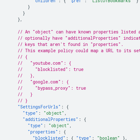
"children"
:
{
"$ref"
:
"ListOfBookmarks"
}
}
}
},
// An "object" can have known properties listed 
// optionally have "additionalProperties" indica
// keys that aren't found in "properties".
// This example policy could map a URL to its se
// {
//   "youtube.com": {
//     "blocklisted": true
//   },
//   "google.com": {
//     "bypass_proxy": true
//   }
// }
"SettingsForUrls"
:
{
"type"
:
"object"
,
"additionalProperties"
:
{
"type"
:
"object"
,
"properties"
:
{
"blocklisted"
:
{
"type"
:
"boolean"
},