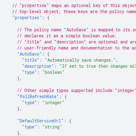
// "properties" maps an optional key of this objec
// top-level object, these keys are the policy nam
"properties"
:
{
// The policy name "AutoSave" is mapped to its s
// declares it as a simple boolean value.
// "title" and "description" are optional and ar
// user-friendly name and documentation to the a
"AutoSave"
:
{
"title"
:
"Automatically save changes."
,
"description"
:
"If set to true then changes wi
"type"
:
"boolean"
},
// Other simple types supported include "integer
"PollRefreshRate"
:
{
"type"
:
"integer"
},
"DefaultServiceUrl"
:
{
"type"
:
"string"
},