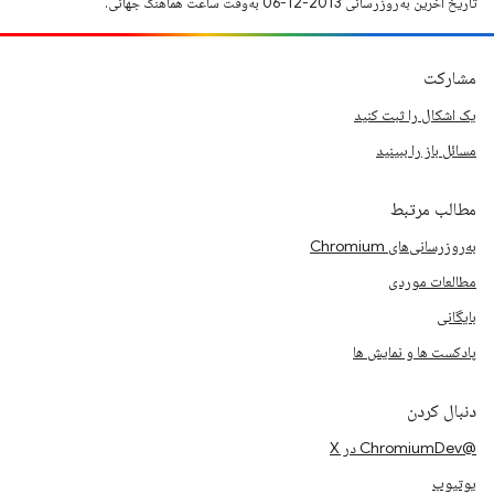
تاریخ آخرین به‌روزرسانی 2013-12-06 به‌وقت ساعت هماهنگ جهانی.
مشارکت
یک اشکال را ثبت کنید
مسائل باز را ببینید
مطالب مرتبط
به‌روزرسانی‌های Chromium
مطالعات موردی
بایگانی
پادکست ها و نمایش ها
دنبال کردن
@ChromiumDev در X
یوتیوب