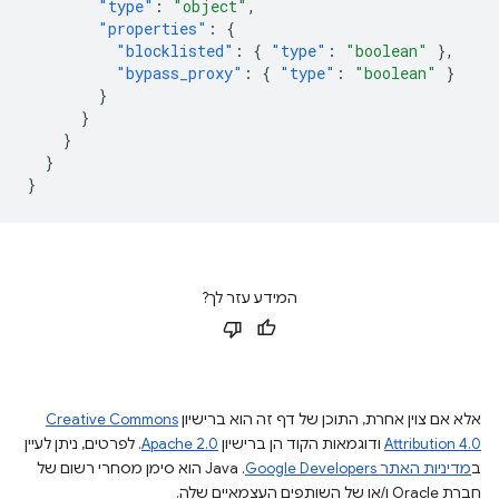
"type"
:
"object"
,
"properties"
:
{
"blocklisted"
:
{
"type"
:
"boolean"
},
"bypass_proxy"
:
{
"type"
:
"boolean"
}
}
}
}
}
}
המידע עזר לך?
אלא אם צוין אחרת, התוכן של דף זה הוא ברישיון
Creative Commons
Attribution 4.0
ודוגמאות הקוד הן ברישיון
Apache 2.0
. לפרטים, ניתן לעיין
ב
מדיניות האתר Google Developers‏
.‏ Java הוא סימן מסחרי רשום של
חברת Oracle ו/או של השותפים העצמאיים שלה.