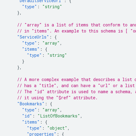
"DefaultServiceUrl"
:
{
"type"
:
"string"
},
// "array" is a list of items that conform to an
// in "items". An example to this schema is [ "o
"ServiceUrls"
:
{
"type"
:
"array"
,
"items"
:
{
"type"
:
"string"
}
},
// A more complex example that describes a list 
// has a "title", and can have a "url" or a list
// The "id" attribute is used to name a schema, 
// it using the "$ref" attribute.
"Bookmarks"
:
{
"type"
:
"array"
,
"id"
:
"ListOfBookmarks"
,
"items"
:
{
"type"
:
"object"
,
"properties"
:
{