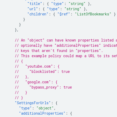
"title"
:
{
"type"
:
"string"
},
"url"
:
{
"type"
:
"string"
},
"children"
:
{
"$ref"
:
"ListOfBookmarks"
}
}
}
},
// An "object" can have known properties listed 
// optionally have "additionalProperties" indica
// keys that aren't found in "properties".
// This example policy could map a URL to its se
// {
//   "youtube.com": {
//     "blocklisted": true
//   },
//   "google.com": {
//     "bypass_proxy": true
//   }
// }
"SettingsForUrls"
:
{
"type"
:
"object"
,
"additionalProperties"
:
{