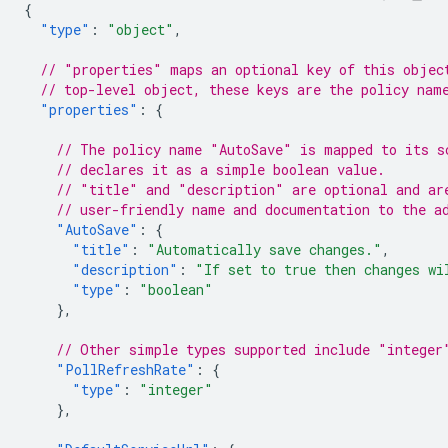
{
"type"
:
"object"
,
// "properties" maps an optional key of this objec
// top-level object, these keys are the policy nam
"properties"
:
{
// The policy name "AutoSave" is mapped to its s
// declares it as a simple boolean value.
// "title" and "description" are optional and ar
// user-friendly name and documentation to the a
"AutoSave"
:
{
"title"
:
"Automatically save changes."
,
"description"
:
"If set to true then changes wi
"type"
:
"boolean"
},
// Other simple types supported include "integer
"PollRefreshRate"
:
{
"type"
:
"integer"
},