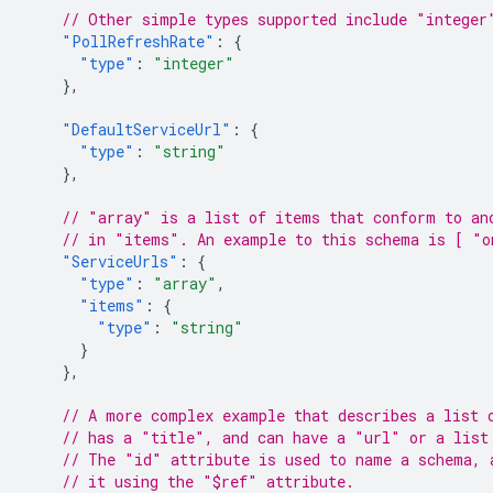
// Other simple types supported include "integer
"PollRefreshRate"
:
{
"type"
:
"integer"
},
"DefaultServiceUrl"
:
{
"type"
:
"string"
},
// "array" is a list of items that conform to an
// in "items". An example to this schema is [ "o
"ServiceUrls"
:
{
"type"
:
"array"
,
"items"
:
{
"type"
:
"string"
}
},
// A more complex example that describes a list 
// has a "title", and can have a "url" or a list
// The "id" attribute is used to name a schema, 
// it using the "$ref" attribute.