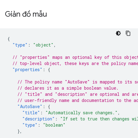
Giản đồ mẫu
{
"type"
:
"object"
,
// "properties" maps an optional key of this objec
// top-level object, these keys are the policy nam
"properties"
:
{
// The policy name "AutoSave" is mapped to its s
// declares it as a simple boolean value.
// "title" and "description" are optional and ar
// user-friendly name and documentation to the a
"AutoSave"
:
{
"title"
:
"Automatically save changes."
,
"description"
:
"If set to true then changes wi
"type"
:
"boolean"
},