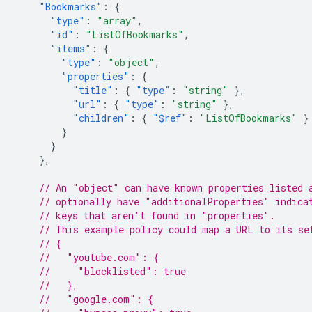
"Bookmarks"
:
{
"type"
:
"array"
,
"id"
:
"ListOfBookmarks"
,
"items"
:
{
"type"
:
"object"
,
"properties"
:
{
"title"
:
{
"type"
:
"string"
},
"url"
:
{
"type"
:
"string"
},
"children"
:
{
"$ref"
:
"ListOfBookmarks"
}
}
}
},
// An "object" can have known properties listed 
// optionally have "additionalProperties" indica
// keys that aren't found in "properties".
// This example policy could map a URL to its se
// {
//   "youtube.com": {
//     "blocklisted": true
//   },
//   "google.com": {