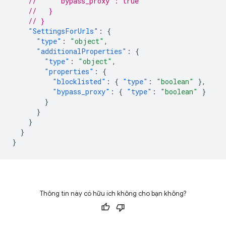
//     "bypass_proxy": true
//   }
// }
"SettingsForUrls"
:
{
"type"
:
"object"
,
"additionalProperties"
:
{
"type"
:
"object"
,
"properties"
:
{
"blocklisted"
:
{
"type"
:
"boolean"
},
"bypass_proxy"
:
{
"type"
:
"boolean"
}
}
}
}
}
}
Thông tin này có hữu ích không cho bạn không?