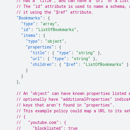
// has a "title", and can have a "url" or a list
// The "id" attribute is used to name a schema, 
// it using the "$ref" attribute.
"Bookmarks"
:
{
"type"
:
"array"
,
"id"
:
"ListOfBookmarks"
,
"items"
:
{
"type"
:
"object"
,
"properties"
:
{
"title"
:
{
"type"
:
"string"
},
"url"
:
{
"type"
:
"string"
},
"children"
:
{
"$ref"
:
"ListOfBookmarks"
}
}
}
},
// An "object" can have known properties listed 
// optionally have "additionalProperties" indica
// keys that aren't found in "properties".
// This example policy could map a URL to its se
// {
//   "youtube.com": {
//     "blocklisted": true