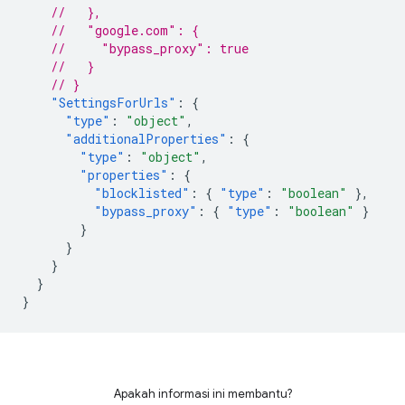
//   },
//   "google.com": {
//     "bypass_proxy": true
//   }
// }
"SettingsForUrls"
:
{
"type"
:
"object"
,
"additionalProperties"
:
{
"type"
:
"object"
,
"properties"
:
{
"blocklisted"
:
{
"type"
:
"boolean"
},
"bypass_proxy"
:
{
"type"
:
"boolean"
}
}
}
}
}
}
Apakah informasi ini membantu?