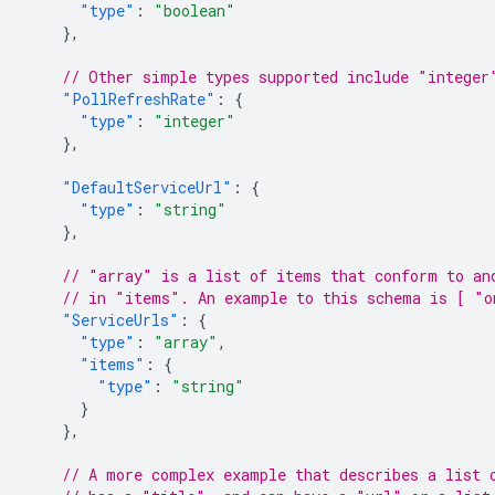
"type"
:
"boolean"
},
// Other simple types supported include "integer
"PollRefreshRate"
:
{
"type"
:
"integer"
},
"DefaultServiceUrl"
:
{
"type"
:
"string"
},
// "array" is a list of items that conform to an
// in "items". An example to this schema is [ "o
"ServiceUrls"
:
{
"type"
:
"array"
,
"items"
:
{
"type"
:
"string"
}
},
// A more complex example that describes a list 