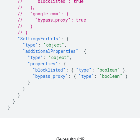
//     "blocklisted": true
//   },
//   "google.com": {
//     "bypass_proxy": true
//   }
// }
"SettingsForUrls"
:
{
"type"
:
"object"
,
"additionalProperties"
:
{
"type"
:
"object"
,
"properties"
:
{
"blocklisted"
:
{
"type"
:
"boolean"
},
"bypass_proxy"
:
{
"type"
:
"boolean"
}
}
}
}
}
}
¿Te resultó útil?