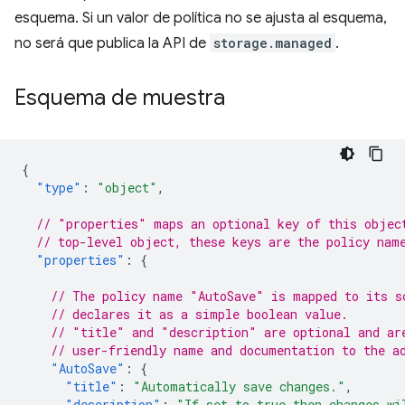
esquema. Si un valor de política no se ajusta al esquema,
no será que publica la API de
storage.managed
.
Esquema de muestra
{
"type"
:
"object"
,
// "properties" maps an optional key of this objec
// top-level object, these keys are the policy nam
"properties"
:
{
// The policy name "AutoSave" is mapped to its s
// declares it as a simple boolean value.
// "title" and "description" are optional and ar
// user-friendly name and documentation to the a
"AutoSave"
:
{
"title"
:
"Automatically save changes."
,
"description"
:
"If set to true then changes wi