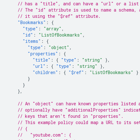
// has a "title", and can have a "url" or a list
// The "id" attribute is used to name a schema, 
// it using the "$ref" attribute.
"Bookmarks"
:
{
"type"
:
"array"
,
"id"
:
"ListOfBookmarks"
,
"items"
:
{
"type"
:
"object"
,
"properties"
:
{
"title"
:
{
"type"
:
"string"
},
"url"
:
{
"type"
:
"string"
},
"children"
:
{
"$ref"
:
"ListOfBookmarks"
}
}
}
},
// An "object" can have known properties listed 
// optionally have "additionalProperties" indica
// keys that aren't found in "properties".
// This example policy could map a URL to its se
// {
//   "youtube.com": {