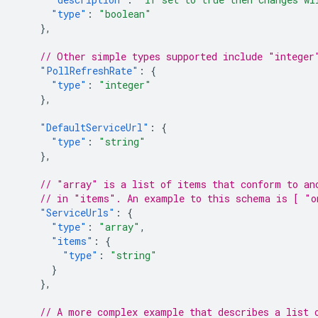
"type"
:
"boolean"
},
// Other simple types supported include "integer
"PollRefreshRate"
:
{
"type"
:
"integer"
},
"DefaultServiceUrl"
:
{
"type"
:
"string"
},
// "array" is a list of items that conform to an
// in "items". An example to this schema is [ "o
"ServiceUrls"
:
{
"type"
:
"array"
,
"items"
:
{
"type"
:
"string"
}
},
// A more complex example that describes a list 