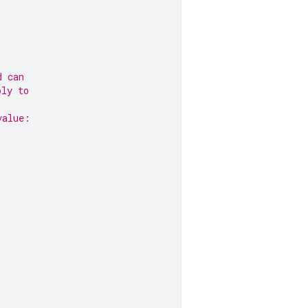
d can
ply to
value: