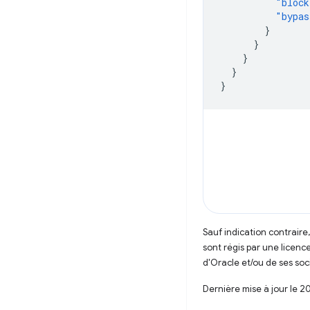
"block
"bypas
}
}
}
}
}
Sauf indication contraire
sont régis par une licenc
d'Oracle et/ou de ses soci
Dernière mise à jour le 2