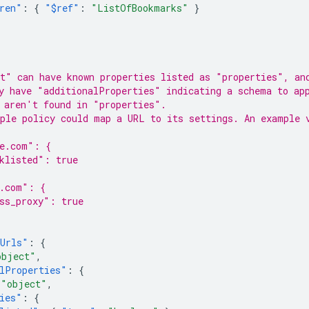
ren"
:
{
"$ref"
:
"ListOfBookmarks"
}
t" can have known properties listed as "properties", an
y have "additionalProperties" indicating a schema to ap
 aren't found in "properties".
ple policy could map a URL to its settings. An example 
be.com": {
klisted": true
e.com": {
ss_proxy": true
rUrls"
:
{
object"
,
lProperties"
:
{
"object"
,
ies"
:
{