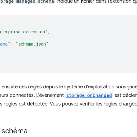
torage.managed_schema
indique un fichier dans l'extension q
nterprise extension"
,
hema"
:
"schema.json"
ensuite ces règles depuis le système d'exploitation sous-ja
ateurs connectés. L'événement
storage.onChanged
est décle
s règles est détectée. Vous pouvez vérifier les règles charg
.
u schéma