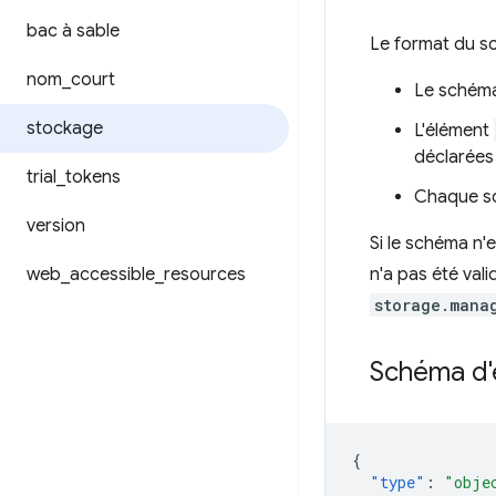
bac à sable
Le format du s
nom
_
court
Le schéma
stockage
L'élément
déclarées 
trial
_
tokens
Chaque sc
version
Si le schéma n'
web
_
accessible
_
resources
n'a pas été vali
storage.mana
Schéma d'
{
"type"
:
"obje