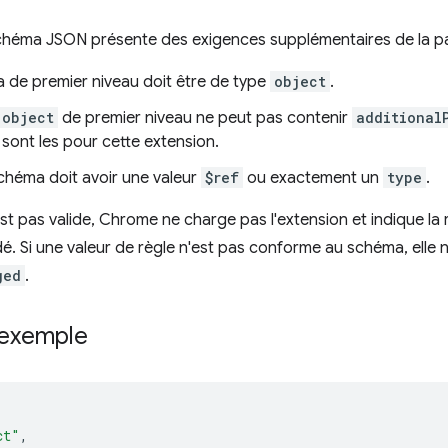
chéma JSON présente des exigences supplémentaires de la p
 de premier niveau doit être de type
object
.
object
de premier niveau ne peut pas contenir
additional
sont les pour cette extension.
héma doit avoir une valeur
$ref
ou exactement un
type
.
est pas valide, Chrome ne charge pas l'extension et indique la 
dé. Si une valeur de règle n'est pas conforme au schéma, elle n
ged
.
exemple
ct"
,