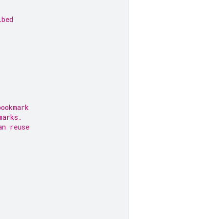
ibed
bookmark
marks.
an reuse