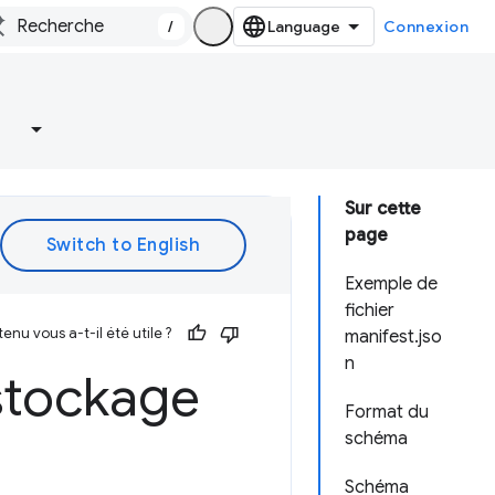
/
Connexion
Sur cette
page
Exemple de
fichier
enu vous a-t-il été utile ?
manifest.jso
n
 stockage
Format du
schéma
Schéma