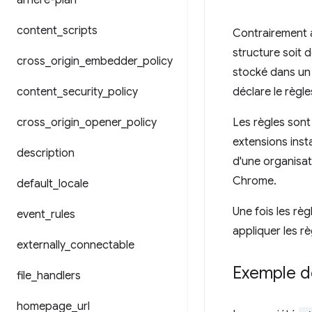
arrière-plan
content
_
scripts
Contrairement 
structure soit 
cross
_
origin
_
embedder
_
policy
stocké dans un 
content
_
security
_
policy
déclare le règl
cross
_
origin
_
opener
_
policy
Les règles sont
extensions insta
description
d'une organisa
Chrome.
default
_
locale
Une fois les règ
event
_
rules
appliquer les rè
externally
_
connectable
Exemple de
file
_
handlers
homepage
_
url