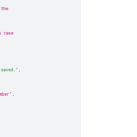
 the
s case
 saved."
,
mber".