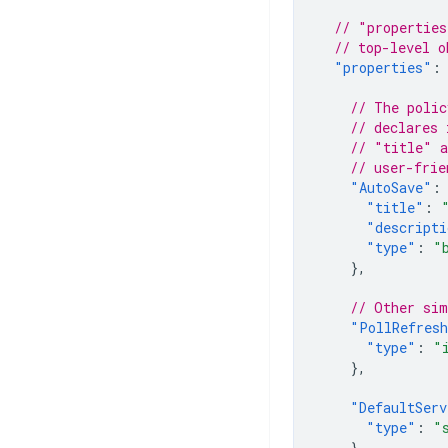
// "properties
// top-level o
"properties"
:
// The polic
// declares 
// "title" a
// user-frie
"AutoSave"
:
"title"
:
"descripti
"type"
:
"
},
// Other sim
"PollRefres
"type"
:
"
},
"DefaultServ
"type"
:
"
},