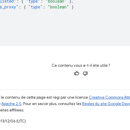
listed"
:
{
"type"
:
"boolean"
},
s_proxy"
:
{
"type"
:
"boolean"
}
Ce contenu vous a-t-il été utile ?
, le contenu de cette page est régi par une licence
Creative Commons Attr
e
Apache 2.0
. Pour en savoir plus, consultez les
Règles du site Google Dev
étés affiliées.
013/12/06 (UTC).