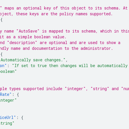
" maps an optional key of this object to its schema. At
bject, these keys are the policy names supported.
{
y name "AutoSave" is mapped to its schema, which in thi
it as a simple boolean value.
nd "description" are optional and are used to show a
ndly name and documentation to the administrator.
{
"Automatically save changes."
,
on"
:
"If set to true then changes will be automatically
boolean"
ple types supported include "integer", "string" and "nu
hRate"
:
{
integer"
iceUrl"
:
{
string"