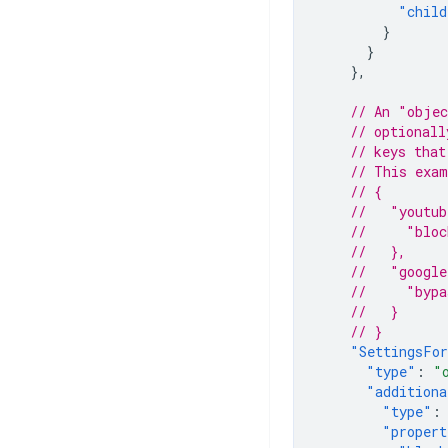
"child
}
}
},
// An "objec
// optionall
// keys that
// This exam
// {
//   "youtu
//     "bloc
//   },
//   "googl
//     "bypa
//   }
// }
"SettingsFo
"type"
:
"
"additiona
"type"
:
"propert