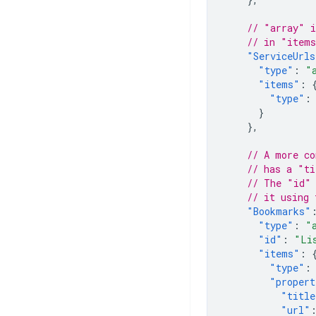
// "array" i
// in "items
"ServiceUrls
"type"
:
"
"items"
:
"type"
:
}
},
// A more co
// has a "ti
// The "id" 
// it using 
"Bookmarks"
"type"
:
"
"id"
:
"Li
"items"
:
"type"
:
"propert
"title
"url"