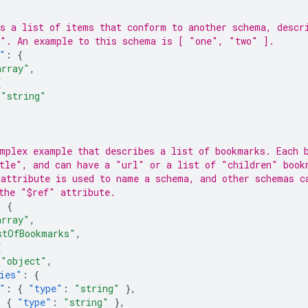
s a list of items that conform to another schema, descr
". An example to this schema is [ "one", "two" ].
"
:
{
array"
,
{
"string"
mplex example that describes a list of bookmarks. Each 
tle", and can have a "url" or a list of "children" book
attribute is used to name a schema, and other schemas c
the "$ref" attribute.
:
{
array"
,
stOfBookmarks"
,
{
"object"
,
ies"
:
{
"
:
{
"type"
:
"string"
},
:
{
"type"
:
"string"
},