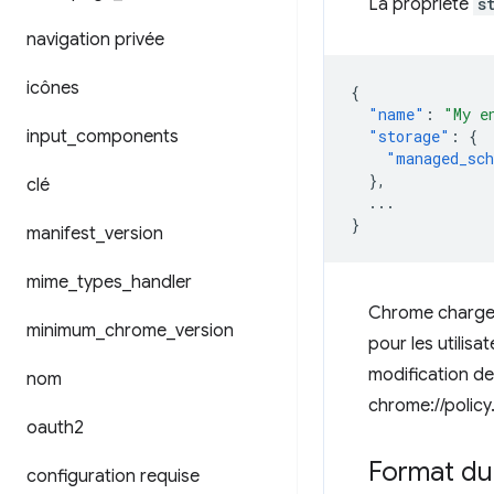
La propriété
s
navigation privée
icônes
{
"name"
:
"My e
input
_
components
"storage"
:
{
"managed_sc
},
clé
...
}
manifest
_
version
mime
_
types
_
handler
Chrome charge 
minimum
_
chrome
_
version
pour les utilis
modification de
nom
chrome://policy
oauth2
Format d
configuration requise