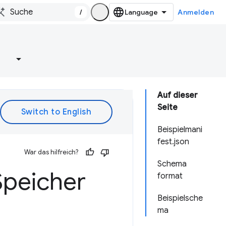
/
Anmelden
e
Auf dieser
Seite
Beispielmani
fest.json
War das hilfreich?
Schema
Speicher
format
Beispielsche
ma