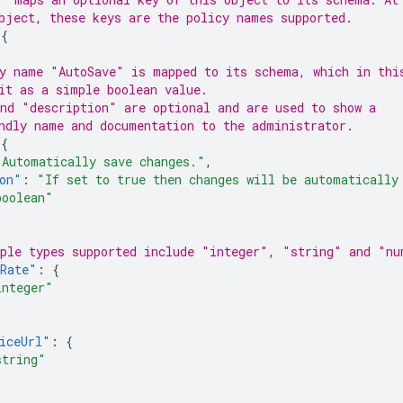
bject, these keys are the policy names supported.
{
y name "AutoSave" is mapped to its schema, which in thi
it as a simple boolean value.
nd "description" are optional and are used to show a
ndly name and documentation to the administrator.
{
"Automatically save changes."
,
on"
:
"If set to true then changes will be automatically
boolean"
ple types supported include "integer", "string" and "nu
hRate"
:
{
integer"
iceUrl"
:
{
string"