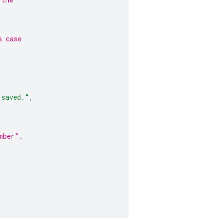
s case
 saved."
,
mber".