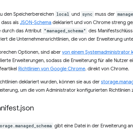
u den Speicherbereichen
local
und
sync
muss der
manag
 dass als
JSON-Schema
deklariert und von Chrome streng ge
e durch das Attribut
"managed_schema"
des Manifestschlüss
riert die Unternehmensrichtlinien, die von der Erweiterung unt
sprechen Optionen, sind aber
von einem Systemadministrator k
allierte Erweiterungen, sodass die Erweiterung für alle Nutzer e
lfeartikel
Richtlinien von Google Chrome
. direkt von Chrome.
htlinien deklariert wurden, können sie aus der
storage.mana
weiterung, um die vom Administrator konfigurierten Richtlinien
nifest
.
json
torage.managed_schema
gibt eine Datei in der Erweiterung an, 