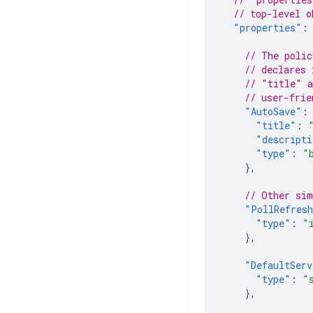
// top-level o
"properties"
:
// The polic
// declares 
// "title" a
// user-frie
"AutoSave"
:
"title"
:
"descripti
"type"
:
"
},
// Other sim
"PollRefres
"type"
:
"
},
"DefaultServ
"type"
:
"
},