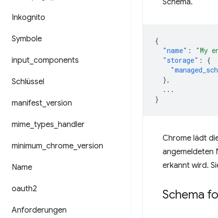
Schema.
Inkognito
Symbole
{
"name"
:
"My e
input
_
components
"storage"
:
{
"managed_sc
},
Schlüssel
...
}
manifest
_
version
mime
_
types
_
handler
Chrome lädt di
minimum
_
chrome
_
version
angemeldeten N
erkannt wird. S
Name
oauth2
Schema f
Anforderungen