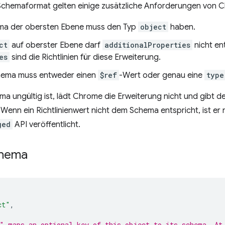
chemaformat gelten einige zusätzliche Anforderungen von 
ma der obersten Ebene muss den Typ
object
haben.
ct
auf oberster Ebene darf
additionalProperties
nicht ent
es
sind die Richtlinien für diese Erweiterung.
hema muss entweder einen
$ref
-Wert oder genau eine
type
 ungültig ist, lädt Chrome die Erweiterung nicht und gibt d
. Wenn ein Richtlinienwert nicht dem Schema entspricht, ist er 
ged
API veröffentlicht.
chema
ct"
,
" maps an optional key of this object to its schema. At