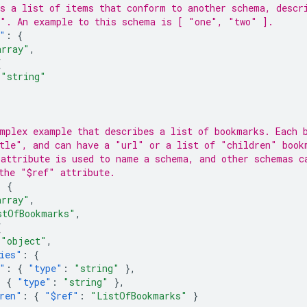
s a list of items that conform to another schema, descr
". An example to this schema is [ "one", "two" ].
"
:
{
array"
,
{
"string"
mplex example that describes a list of bookmarks. Each 
tle", and can have a "url" or a list of "children" book
attribute is used to name a schema, and other schemas c
the "$ref" attribute.
:
{
array"
,
stOfBookmarks"
,
{
"object"
,
ies"
:
{
"
:
{
"type"
:
"string"
},
:
{
"type"
:
"string"
},
ren"
:
{
"$ref"
:
"ListOfBookmarks"
}