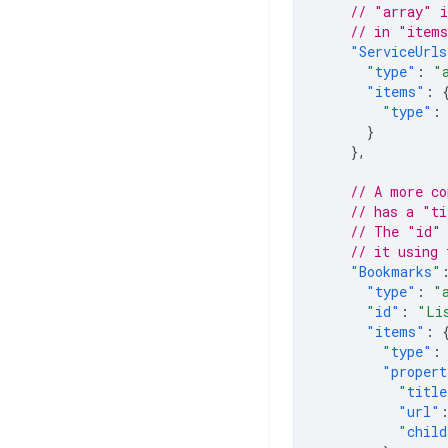
// "array" i
// in "items
"ServiceUrls
"type"
:
"
"items"
:
"type"
:
}
},
// A more co
// has a "ti
// The "id" 
// it using 
"Bookmarks"
"type"
:
"
"id"
:
"Li
"items"
:
"type"
:
"propert
"title
"url"
"child