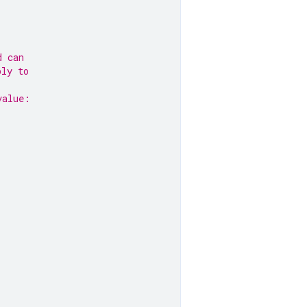
d can
ply to
value: