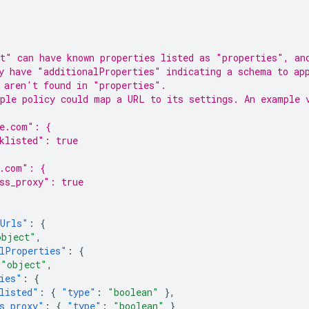
t" can have known properties listed as "properties", an
y have "additionalProperties" indicating a schema to ap
 aren't found in "properties".
ple policy could map a URL to its settings. An example 
be.com": {
klisted": true
e.com": {
ss_proxy": true
rUrls"
:
{
object"
,
lProperties"
:
{
"object"
,
ies"
:
{
listed"
:
{
"type"
:
"boolean"
},
s_proxy"
:
{
"type"
:
"boolean"
}