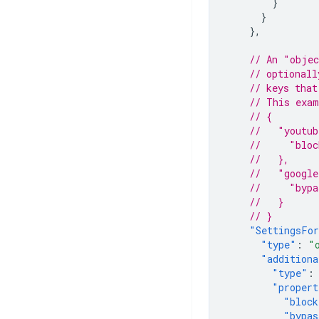
}
}
},
// An "objec
// optionall
// keys that
// This exam
// {
//   "youtu
//     "bloc
//   },
//   "googl
//     "bypa
//   }
// }
"SettingsFo
"type"
:
"
"additiona
"type"
:
"propert
"block
"bypas