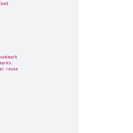
ibed
bookmark
marks.
an reuse