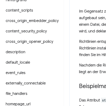
Hintergrund
content
_
scripts
Im Gegensatz z
aufgebaut sein,
cross
_
origin
_
embedder
_
policy
einem Datei, di
content
_
security
_
policy
wird, und dekla
cross
_
origin
_
opener
_
policy
Richtlinien ent
Richtlinien inst
description
finden Sie im Hi
default
_
locale
Nachdem die Ric
liegt an der Er
event
_
rules
externally
_
connectable
Beispielma
file
_
handlers
Das Attribut
s
homepage
_
url