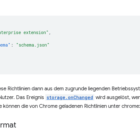
nterprise extension"
,
hema"
:
"schema.json"
ese Richtlinien dann aus dem zugrunde liegenden Betriebssy
utzer. Das Ereignis
storage.onChanged
wird ausgelöst, wen
ie können die von Chrome geladenen Richtlinien unter chrome:/
ormat