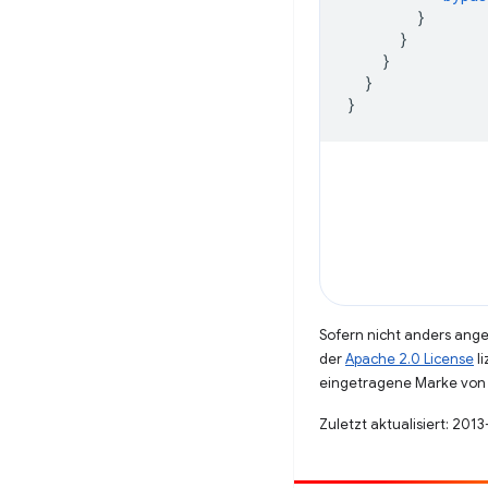
}
}
}
}
}
Sofern nicht anders angeg
der
Apache 2.0 License
li
eingetragene Marke von 
Zuletzt aktualisiert: 201