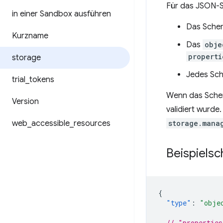
Für das JSON-S
in einer Sandbox ausführen
Das Sche
Kurzname
Das
obje
properti
storage
Jedes Sc
trial
_
tokens
Wenn das Schema
Version
validiert wurde
web
_
accessible
_
resources
storage.mana
Beispiels
{
"type"
:
"obje
// "properties