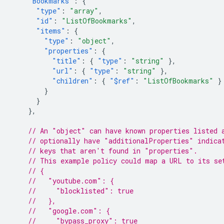
"Bookmarks"
:
{
"type"
:
"array"
,
"id"
:
"ListOfBookmarks"
,
"items"
:
{
"type"
:
"object"
,
"properties"
:
{
"title"
:
{
"type"
:
"string"
},
"url"
:
{
"type"
:
"string"
},
"children"
:
{
"$ref"
:
"ListOfBookmarks"
}
}
}
},
// An "object" can have known properties listed 
// optionally have "additionalProperties" indica
// keys that aren't found in "properties".
// This example policy could map a URL to its se
// {
//   "youtube.com": {
//     "blocklisted": true
//   },
//   "google.com": {
//     "bypass_proxy": true