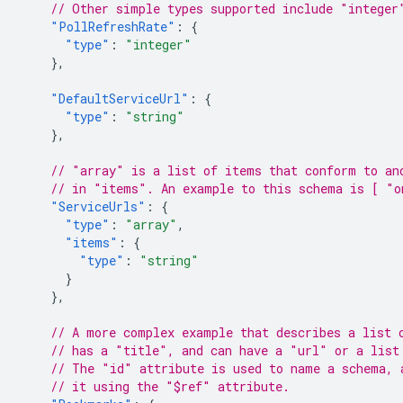
// Other simple types supported include "integer
"PollRefreshRate"
:
{
"type"
:
"integer"
},
"DefaultServiceUrl"
:
{
"type"
:
"string"
},
// "array" is a list of items that conform to an
// in "items". An example to this schema is [ "o
"ServiceUrls"
:
{
"type"
:
"array"
,
"items"
:
{
"type"
:
"string"
}
},
// A more complex example that describes a list 
// has a "title", and can have a "url" or a list
// The "id" attribute is used to name a schema, 
// it using the "$ref" attribute.