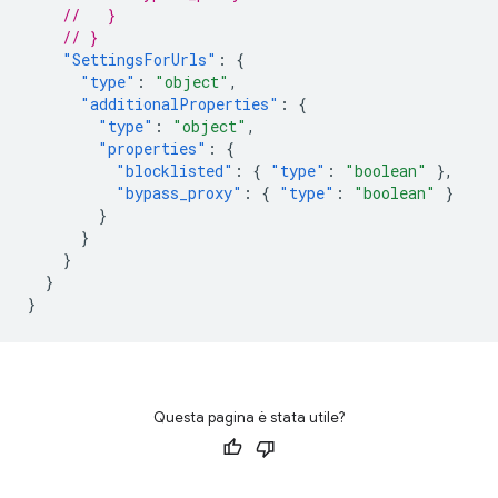
//   }
// }
"SettingsForUrls"
:
{
"type"
:
"object"
,
"additionalProperties"
:
{
"type"
:
"object"
,
"properties"
:
{
"blocklisted"
:
{
"type"
:
"boolean"
},
"bypass_proxy"
:
{
"type"
:
"boolean"
}
}
}
}
}
}
Questa pagina è stata utile?