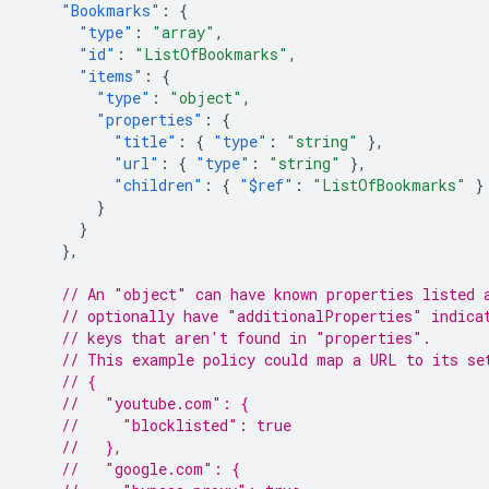
"Bookmarks"
:
{
"type"
:
"array"
,
"id"
:
"ListOfBookmarks"
,
"items"
:
{
"type"
:
"object"
,
"properties"
:
{
"title"
:
{
"type"
:
"string"
},
"url"
:
{
"type"
:
"string"
},
"children"
:
{
"$ref"
:
"ListOfBookmarks"
}
}
}
},
// An "object" can have known properties listed 
// optionally have "additionalProperties" indica
// keys that aren't found in "properties".
// This example policy could map a URL to its se
// {
//   "youtube.com": {
//     "blocklisted": true
//   },
//   "google.com": {