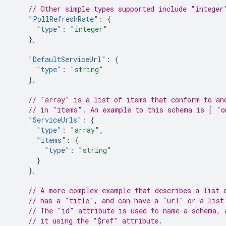
// Other simple types supported include "integer
"PollRefreshRate"
:
{
"type"
:
"integer"
},
"DefaultServiceUrl"
:
{
"type"
:
"string"
},
// "array" is a list of items that conform to an
// in "items". An example to this schema is [ "o
"ServiceUrls"
:
{
"type"
:
"array"
,
"items"
:
{
"type"
:
"string"
}
},
// A more complex example that describes a list 
// has a "title", and can have a "url" or a list
// The "id" attribute is used to name a schema, 
// it using the "$ref" attribute.