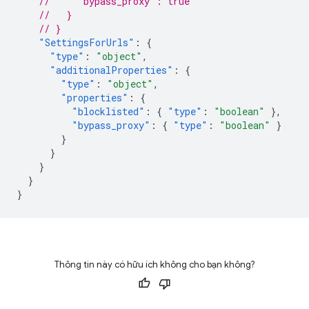
//     "bypass_proxy": true
//   }
// }
"SettingsForUrls"
:
{
"type"
:
"object"
,
"additionalProperties"
:
{
"type"
:
"object"
,
"properties"
:
{
"blocklisted"
:
{
"type"
:
"boolean"
},
"bypass_proxy"
:
{
"type"
:
"boolean"
}
}
}
}
}
}
Thông tin này có hữu ích không cho bạn không?