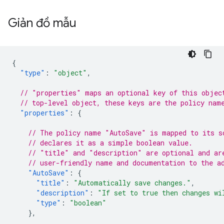
Giản đồ mẫu
{
"type"
:
"object"
,
// "properties" maps an optional key of this objec
// top-level object, these keys are the policy nam
"properties"
:
{
// The policy name "AutoSave" is mapped to its s
// declares it as a simple boolean value.
// "title" and "description" are optional and ar
// user-friendly name and documentation to the a
"AutoSave"
:
{
"title"
:
"Automatically save changes."
,
"description"
:
"If set to true then changes wi
"type"
:
"boolean"
},