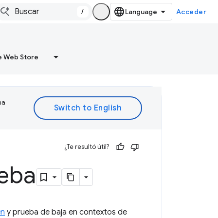
/
Acceder
 Web Store
ma
¿Te resultó útil?
ueba
en
y prueba de baja en contextos de