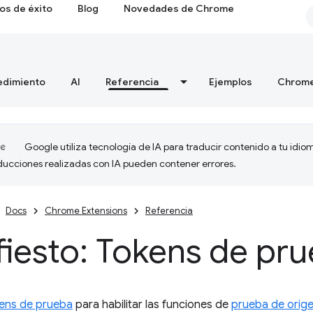
os de éxito
Blog
Novedades de Chrome
edimiento
AI
Referencia
Ejemplos
Chrome
Google utiliza tecnología de IA para traducir contenido a tu idio
aducciones realizadas con IA pueden contener errores.
Docs
Chrome Extensions
Referencia
iesto: Tokens de pr
ens de prueba
para habilitar las funciones de
prueba de orig