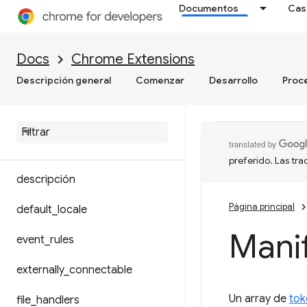
Documentos
Cas
fondo
Docs
Chrome Extensions
content_scripts
Descripción general
Comenzar
Desarrollo
Proc
cross_origin_embedder_policy
content
_
security
_
policy
cross
_
origin
_
opener
_
policy
preferido. Las tr
descripción
Página principal
default
_
locale
Manif
event
_
rules
externally
_
connectable
Un array de
tok
file
_
handlers