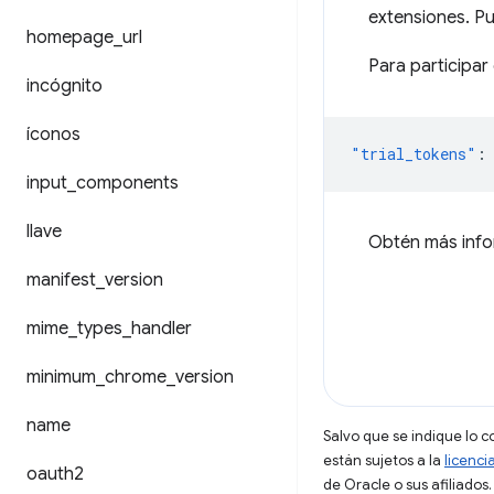
extensiones. Pu
homepage
_
url
Para participar
incógnito
íconos
"trial_tokens"
:
input
_
components
llave
Obtén más infor
manifest
_
version
mime
_
types
_
handler
minimum
_
chrome
_
version
name
Salvo que se indique lo c
están sujetos a la
licenci
oauth2
de Oracle o sus afiliados.