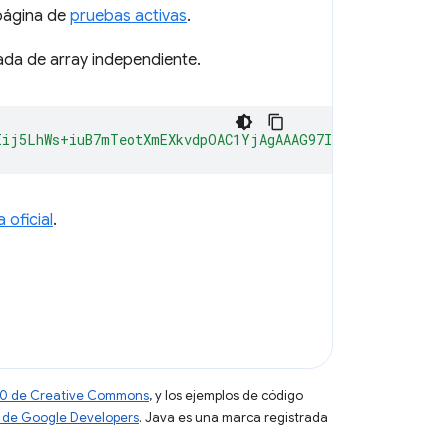
 página de
pruebas activas
.
rada de array independiente.
Iij5LhWs+iuB7mTeotXmEXkvdpOAC1YjAgAAAG97Im9yaWdpbiI6ImN
a oficial
.
 4.0 de Creative Commons
, y los ejemplos de código
tio de Google Developers
. Java es una marca registrada