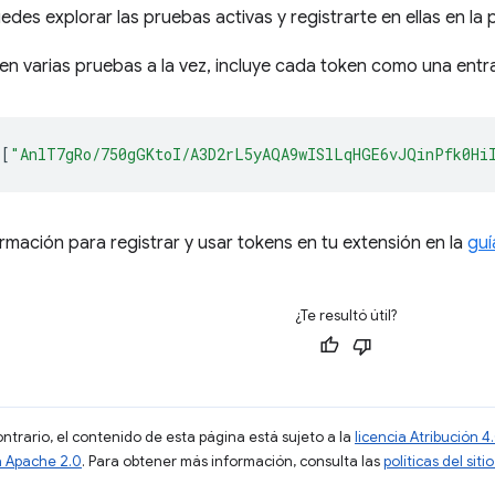
edes explorar las pruebas activas y registrarte en ellas en la
 en varias pruebas a la vez, incluye cada token como una ent
[
"AnlT7gRo/750gGKtoI/A3D2rL5yAQA9wISlLqHGE6vJQinPfk0Hi
mación para registrar y usar tokens en tu extensión en la
guí
¿Te resultó útil?
ontrario, el contenido de esta página está sujeto a la
licencia Atribución
a Apache 2.0
. Para obtener más información, consulta las
políticas del si