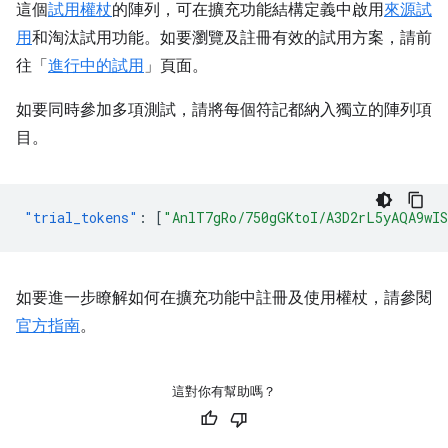
這個
試用權杖
的陣列，可在擴充功能結構定義中啟用
來源試
用
和淘汰試用功能。如要瀏覽及註冊有效的試用方案，請前
往「
進行中的試用
」頁面。
如要同時參加多項測試，請將每個符記都納入獨立的陣列項
目。
"trial_tokens"
:
[
"AnlT7gRo/750gGKtoI/A3D2rL5yAQA9wI
如要進一步瞭解如何在擴充功能中註冊及使用權杖，請參閱
官方指南
。
這對你有幫助嗎？