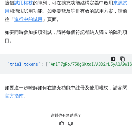
這個
試用權杖
的陣列，可在擴充功能結構定義中啟用
來源試
用
和淘汰試用功能。如要瀏覽及註冊有效的試用方案，請前
往「
進行中的試用
」頁面。
如要同時參加多項測試，請將每個符記都納入獨立的陣列項
目。
"trial_tokens"
:
[
"AnlT7gRo/750gGKtoI/A3D2rL5yAQA9wI
如要進一步瞭解如何在擴充功能中註冊及使用權杖，請參閱
官方指南
。
這對你有幫助嗎？