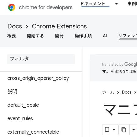
Chrome 設定のオーバーライド
ドキュメント
事例
background
Docs
Chrome Extensions
概要
開始する
開発
操作手順
AI
リファレ
content_scripts
cross
_
origin
_
embedder
_
policy
content
_
security
_
policy
す。AI 翻訳に
cross
_
origin
_
opener
_
policy
説明
ホーム
Docs
マニ
default
_
locale
event
_
rules
externally
_
connectable