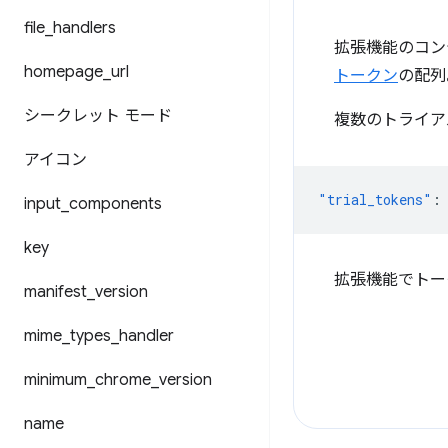
file
_
handlers
拡張機能のコン
homepage
_
url
トークン
の配列
シークレット モード
複数のトライア
アイコン
"trial_tokens"
:
input
_
components
key
拡張機能でトー
manifest
_
version
mime
_
types
_
handler
minimum
_
chrome
_
version
name