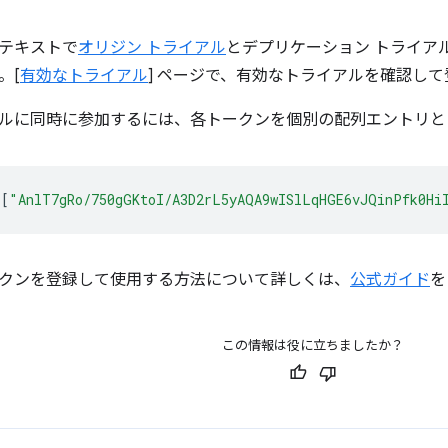
テキストで
オリジン トライアル
とデプリケーション トライア
。[
有効なトライアル
] ページで、有効なトライアルを確認し
ルに同時に参加するには、各トークンを個別の配列エントリと
[
"AnlT7gRo/750gGKtoI/A3D2rL5yAQA9wISlLqHGE6vJQinPfk0Hi
クンを登録して使用する方法について詳しくは、
公式ガイド
を
この情報は役に立ちましたか？