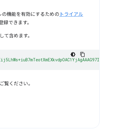
ルの機能を有効にするための
トライアル
て登録できます。
して含めます。
Iij5LhWs+iuB7mTeotXmEXkvdpOAC1YjAgAAAG97Im9yaWdpbiI6ImN
ご覧ください。