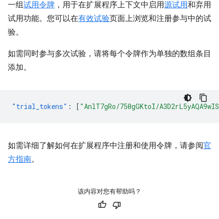
一组
试用令牌
，用于在扩展程序上下文中启用
源试用
和弃用
试用功能。您可以在
有效试验
页面上浏览和注册参与中的试
验。
如需同时参与多次试验，请将每个令牌作为单独的数组条目
添加。
"trial_tokens"
:
[
"AnlT7gRo/750gGKtoI/A3D2rL5yAQA9wI
如需详细了解如何在扩展程序中注册和使用令牌，请参阅
官
方指南
。
该内容对您有帮助吗？