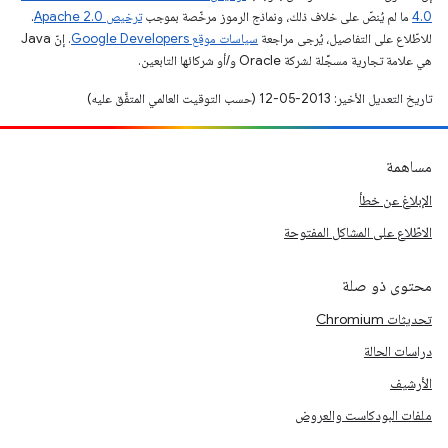
4.0‏
ما لم يُنصّ على خلاف ذلك، ونماذج الرموز مرخّصة بموجب
ترخيص Apache 2.0‏
.
للاطّلاع على التفاصيل، يُرجى مراجعة
سياسات موقع Google Developers‏
. إنّ Java
هي علامة تجارية مسجَّلة لشركة Oracle و/أو شركائها التابعين.
تاريخ التعديل الأخير: 2013-05-12 (حسب التوقيت العالمي المتفَّق عليه)
مساهمة
الإبلاغ عن خطأ
الاطّلاع على المشاكل المفتوحة
محتوى ذو صلة
تحديثات Chromium
دراسات الحالة
الأرشيف
ملفات البودكاست والعروض