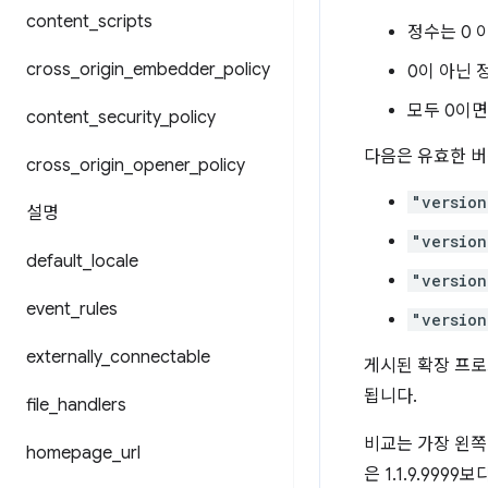
content
_
scripts
정수는 0 
cross
_
origin
_
embedder
_
policy
0이 아닌 
모두 0이면 
content
_
security
_
policy
다음은 유효한 버
cross
_
origin
_
opener
_
policy
"version
설명
"version
default
_
locale
"version
event
_
rules
"version
externally
_
connectable
게시된 확장 프로
됩니다.
file
_
handlers
비교는 가장 왼쪽
homepage
_
url
은 1.1.9.999