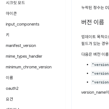
시크릿 모드
누락된 정수는 0입니
아이콘
버전 이름
input
_
components
키
업데이트 목적으
필드가 있는 경우
manifest
_
version
다음은 버전 이름
mime
_
types
_
handler
"version
minimum
_
chrome
_
version
"version
이름
"version
oauth2
version_na
요건