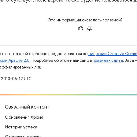
ии отсутствует, поле версии также будет использоваться 
Эта информация оказалась полезной?
контент на этой странице предоставляется по
лицензии Creative Commo
зии Apache 2.0
. Подробнее об этом написано в
правилах сайта
. Java
 аффилированных лиц.
 2013-05-12 UTC.
Связанный контент
Обновления Хрома
Истории успеха
Отправить в архив