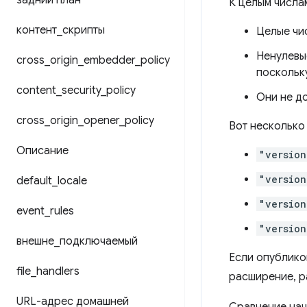
задний план
К целым числа
контент
_
скрипты
Целые чи
Ненулевые
cross
_
origin
_
embedder
_
policy
поскольку
content
_
security
_
policy
Они не до
cross
_
origin
_
opener
_
policy
Вот несколько
Описание
"version
"version
default
_
locale
"version
event
_
rules
"version
внешне
_
подключаемый
Если опублико
file
_
handlers
расширение, р
URL-адрес домашней