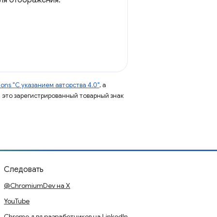
для отображения.
ns "С указанием авторства 4.0"
, а
 – это зарегистрированный товарный знак
Следовать
@ChromiumDev на X
YouTube
Chrome для разработчиков на LinkedIn