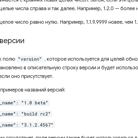
нается с крайних левых целых чисел. Затем, если эти цел
елые числа справа и так далее. Например, 1.2.0 — более но
лое число равно нулю. Например, 1.1.9.9999 новее, чем 1.1, 
 версии
 к полю
"version"
, которое используется для целей обн
тановлено в описательную строку версии и будет использо
если оно присутствует.
 примеров названий версий:
_name": "1.0 beta"
_name": "build rc2"
_name": "3.1.2.4567"