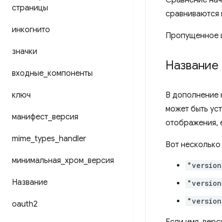
Сравнение начи
страницы
сравниваются ц
инкогнито
Пропущенное це
значки
Название
входные
_
компоненты
ключ
В дополнение
может быть ус
манифест
_
версия
отображения, 
mime
_
types
_
handler
Вот несколько
минимальная
_
хром
_
версия
"version
Название
"version
"version
oauth2