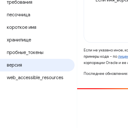
Если имя_верс
требования
песочница
короткое имя
хранилище
Если не указано иное, 
пробные
_
токены
примеры кода – по
лицен
корпорации Oracle и ее
версия
Последнее обновление:
web
_
accessible
_
resources
Способствовать
Сообщить об ошибке
Посмотреть открытые вопросы