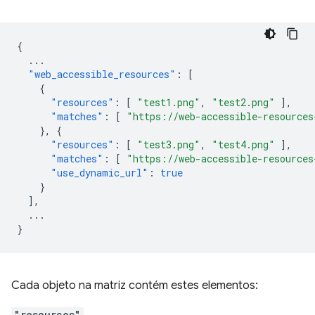
{
...
"web_accessible_resources"
:
[
{
"resources"
:
[
"test1.png"
,
"test2.png"
],
"matches"
:
[
"https://web-accessible-resources
},
{
"resources"
:
[
"test3.png"
,
"test4.png"
],
"matches"
:
[
"https://web-accessible-resources
"use_dynamic_url"
:
true
}
],
...
}
Cada objeto na matriz contém estes elementos:
"resources"