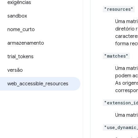
exigências
"resources"
sandbox
Uma matri
diretório
nome
_
curto
caractere
armazenamento
forma rec
"matches"
trial
_
tokens
Uma matri
versão
podem ace
As origen
web
_
accessible
_
resources
correspond
"extension_i
Uma matri
"use_dynamic