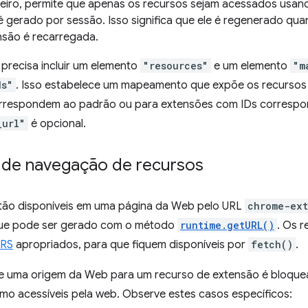
eiro, permite que apenas os recursos sejam acessados usan
é gerado por sessão. Isso significa que ele é regenerado qua
nsão é recarregada.
precisa incluir um elemento
"resources"
e um elemento
"m
ds"
. Isso estabelece um mapeamento que expõe os recursos
rrespondem ao padrão ou para extensões com IDs correspo
_url"
é opcional.
e de navegação de recursos
tão disponíveis em uma página da Web pelo URL
chrome-ext
que pode ser gerado com o método
runtime.getURL()
. Os 
RS
apropriados, para que fiquem disponíveis por
fetch()
.
 uma origem da Web para um recurso de extensão é bloque
omo acessíveis pela web. Observe estes casos específicos: