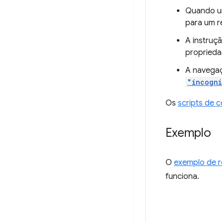
Quando u
para um r
A instruç
proprieda
A navegaç
"incogni
Os
scripts de 
Exemplo
O
exemplo de r
funciona.