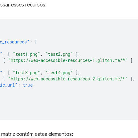
sar esses recursos.
e_resources"
:
[
"
:
[
"test1.png"
,
"test2.png"
],
:
[
"https://web-accessible-resources-1.glitch.me/*"
]
"
:
[
"test3.png"
,
"test4.png"
],
:
[
"https://web-accessible-resources-2.glitch.me/*"
],
ic_url"
:
true
 matriz contém estes elementos: