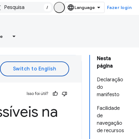
/
Fazer login
re
Nesta
página
Declaração
do
Isso foi útil?
manifesto
síveis na
Facilidade
de
navegação
de recursos