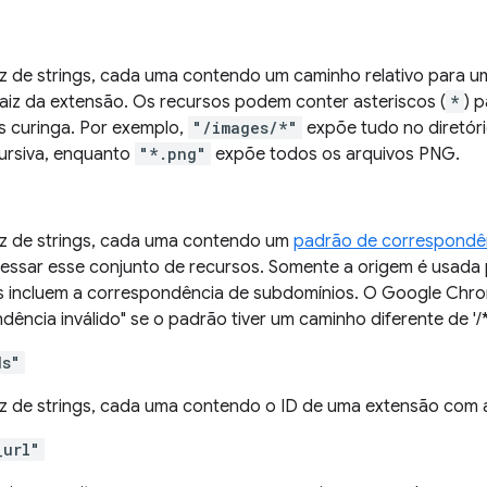
z de strings, cada uma contendo um caminho relativo para 
 raiz da extensão. Os recursos podem conter asteriscos (
*
) 
s curinga. Por exemplo,
"/images/*"
expõe tudo no diretór
ursiva, enquanto
"*.png"
expõe todos os arquivos PNG.
z de strings, cada uma contendo um
padrão de correspondê
ssar esse conjunto de recursos. Somente a origem é usada
s incluem a correspondência de subdomínios. O Google Chr
ência inválido" se o padrão tiver um caminho diferente de '/*
ds"
z de strings, cada uma contendo o ID de uma extensão com 
_url"