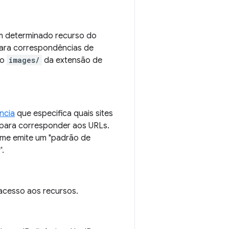
um determinado recurso do
para correspondências de
io
images/
da extensão de
ncia
que especifica quais sites
 para corresponder aos URLs.
ome emite um "padrão de
'.
acesso aos recursos.