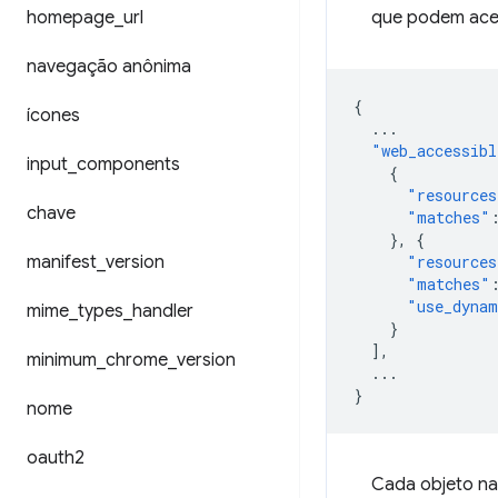
homepage
_
url
que podem aces
navegação anônima
{
ícones
...
"web_accessibl
input
_
components
{
"resources
chave
"matches"
},
{
manifest
_
version
"resources
"matches"
"use_dynam
mime
_
types
_
handler
}
],
minimum
_
chrome
_
version
...
}
nome
oauth2
Cada objeto na