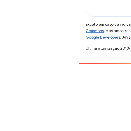
Exceto em caso de indica
Commons
, e as amostra
Google Developers
. Java
Última atualização 2013
Contribuir
Registre um bug
Veja as questões em aberto