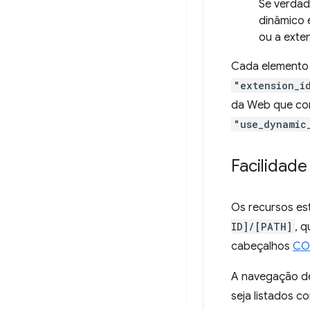
Se verdad
dinâmico 
ou a exte
Cada elemento 
"extension_i
da Web que co
"use_dynamic
Facilidad
Os recursos es
ID]/[PATH]
, 
cabeçalhos
CO
A navegação de
seja listados c