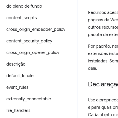
do plano de fundo
Recursos acess
content
_
scripts
páginas da Web
outros recurso
cross
_
origin
_
embedder
_
policy
pacote de exte
content
_
security
_
policy
Por padrão, ne
cross
_
origin
_
opener
_
policy
extensões insta
instaladas. So
descrição
dela.
default
_
locale
Declaraçã
event
_
rules
externally
_
connectable
Use a propried
e para quais or
file
_
handlers
Cada objeto ma