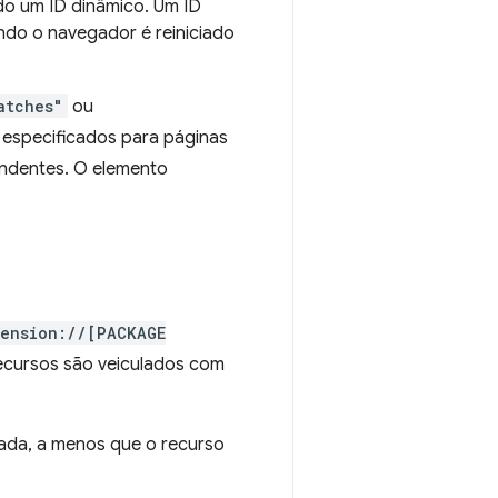
do um ID dinâmico. Um ID
ndo o navegador é reiniciado
atches"
ou
 especificados para páginas
ndentes. O elemento
ension://[PACKAGE
recursos são veiculados com
ada, a menos que o recurso