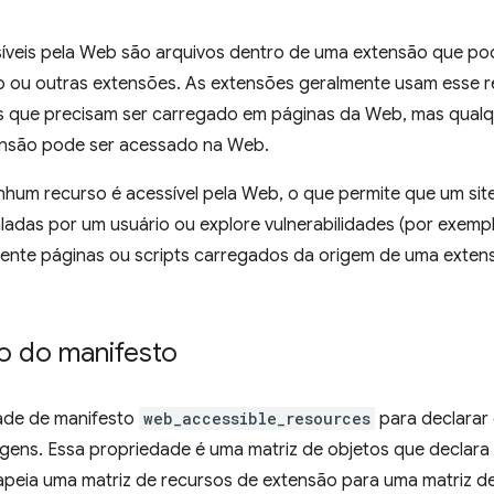
íveis pela Web são arquivos dentro de uma extensão que p
 ou outras extensões. As extensões geralmente usam esse r
s que precisam ser carregado em páginas da Web, mas qualq
nsão pode ser acessado na Web.
nhum recurso é acessível pela Web, o que permite que um sit
ladas por um usuário ou explore vulnerabilidades (por exemp
mente páginas ou scripts carregados da origem de uma exten
o do manifesto
ade de manifesto
web_accessible_resources
para declarar
igens. Essa propriedade é uma matriz de objetos que declara
peia uma matriz de recursos de extensão para uma matriz d