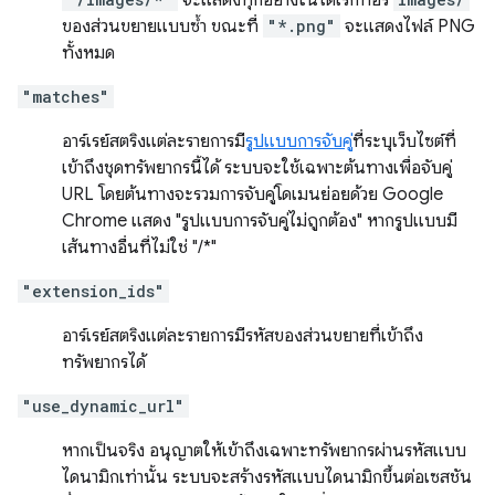
จะแสดงทุกอย่างในไดเรกทอรี
ของส่วนขยายแบบซ้ำ ขณะที่
"*.png"
จะแสดงไฟล์ PNG
ทั้งหมด
"matches"
อาร์เรย์สตริงแต่ละรายการมี
รูปแบบการจับคู่
ที่ระบุเว็บไซต์ที่
เข้าถึงชุดทรัพยากรนี้ได้ ระบบจะใช้เฉพาะต้นทางเพื่อจับคู่
URL โดยต้นทางจะรวมการจับคู่โดเมนย่อยด้วย Google
Chrome แสดง "รูปแบบการจับคู่ไม่ถูกต้อง" หากรูปแบบมี
เส้นทางอื่นที่ไม่ใช่ "/*"
"extension_ids"
อาร์เรย์สตริงแต่ละรายการมีรหัสของส่วนขยายที่เข้าถึง
ทรัพยากรได้
"use_dynamic_url"
หากเป็นจริง อนุญาตให้เข้าถึงเฉพาะทรัพยากรผ่านรหัสแบบ
ไดนามิกเท่านั้น ระบบจะสร้างรหัสแบบไดนามิกขึ้นต่อเซสชัน