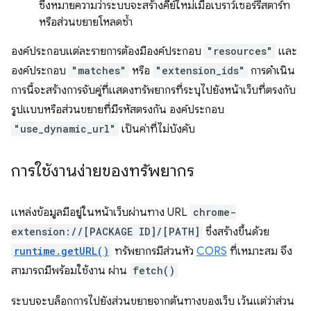
ซึ่งหมายความว่าระบบจะสร้างคีย์ใหม่เมื่อเบราว์เซอร์รีสตาร์ท
หรือส่วนขยายโหลดซ้ำ
องค์ประกอบแต่ละรายการต้องมีองค์ประกอบ
"resources"
และ
องค์ประกอบ
"matches"
หรือ
"extension_ids"
การดำเนิน
การนี้จะสร้างการจับคู่ที่แสดงทรัพยากรที่ระบุไปยังหน้าเว็บที่ตรงกับ
รูปแบบหรือส่วนขยายที่มีรหัสตรงกัน องค์ประกอบ
"use_dynamic_url"
เป็นค่าที่ไม่บังคับ
การใช้งานง่ายของทรัพยากร
แหล่งข้อมูลมีอยู่ในหน้าเว็บผ่านทาง URL
chrome-
extension://[PACKAGE ID]/[PATH]
ซึ่งสร้างขึ้นด้วย
runtime.getURL()
ทรัพยากรมีส่วนหัว
CORS
ที่เหมาะสม จึง
สามารถมีพร้อมใช้งาน ผ่าน
fetch()
ระบบจะบล็อกการไปยังส่วนขยายจากต้นทางของเว็บ เว้นแต่ว่าส่วน