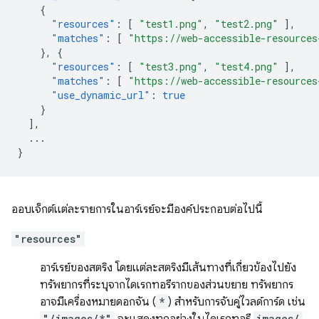
{
"resources"
:
[
"test1.png"
,
"test2.png"
],
"matches"
:
[
"https://web-accessible-resources
},
{
"resources"
:
[
"test3.png"
,
"test4.png"
],
"matches"
:
[
"https://web-accessible-resources
"use_dynamic_url"
:
true
}
],
...
}
ออบเจ็กต์แต่ละรายการในอาร์เรย์จะมีองค์ประกอบต่อไปนี้
"resources"
อาร์เรย์ของสตริง โดยแต่ละสตริงมีเส้นทางที่เกี่ยวข้องไปยัง
ทรัพยากรที่ระบุจากไดเรกทอรีรากของส่วนขยาย ทรัพยากร
อาจมีเครื่องหมายดอกจัน (
*
) สำหรับการจับคู่ไวลด์การ์ด เช่น
"/images/*"
images/