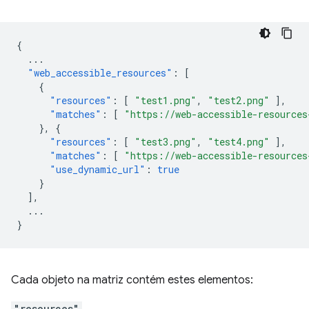
{
...
"web_accessible_resources"
:
[
{
"resources"
:
[
"test1.png"
,
"test2.png"
],
"matches"
:
[
"https://web-accessible-resources
},
{
"resources"
:
[
"test3.png"
,
"test4.png"
],
"matches"
:
[
"https://web-accessible-resources
"use_dynamic_url"
:
true
}
],
...
}
Cada objeto na matriz contém estes elementos:
"resources"