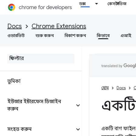
ডক্স
কেস স্টাডিজ
Docs
Chrome Extensions
ওভারভিউ
শুরু করুন
বিকাশ করুন
কিভাবে
এআই
ভূমিকা
হোম
Docs
C
একটি 
ইউজার ইন্টারফেস ডিজাইন
করুন
একটি বাগ ফাইল 
সংহত করুন