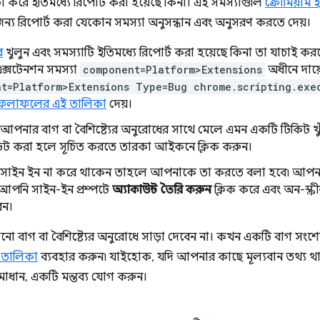
ষা করে ইতিমধ্যে রিপোর্ট করা হয়েছে কিনা। এই সমস্যাগুলি
ক্রোমিয়াম ইস
য রিপোর্ট করা যেকোন সমস্যা অনুসন্ধান এবং অনুসরণ করতে দেয়।
র
খুলুন এবং সমস্যাটি ইতিমধ্যে রিপোর্ট করা হয়েছে কিনা তা যাচাই করতে 
ক্সটেনশন সমস্যা
component=Platform>Extensions
অধীনে দায়ে
t=Platform>Extensions Type=Bug chrome.scripting.exe
ফলাফলের এই তালিকা
দেয়।
আপনার বাগ বা বৈশিষ্ট্যের অনুরোধের সাথে মেলে এমন একটি টিকিট খ
 করা হলে সূচিত করতে তারকা আইকনে ক্লিক করুন।
সাইন ইন না করে থাকেন তাহলে আপনাকে তা করতে বলা হবে৷ আপনার যদি
আপনি সাইন-ইন প্রম্পটে
অ্যাকাউন্ট তৈরি করুন
ক্লিক করে এবং অন-স্ক্
েন।
ো বাগ বা বৈশিষ্ট্যের অনুরোধে সাড়া দেবেন না। কখন একটি বাগ স
 তালিকা
ব্যবহার করুন৷ যাইহোক, যদি আপনার কাছে মূল্যবান তথ্য থাকে
সমাধান, একটি মন্তব্য যোগ করুন।