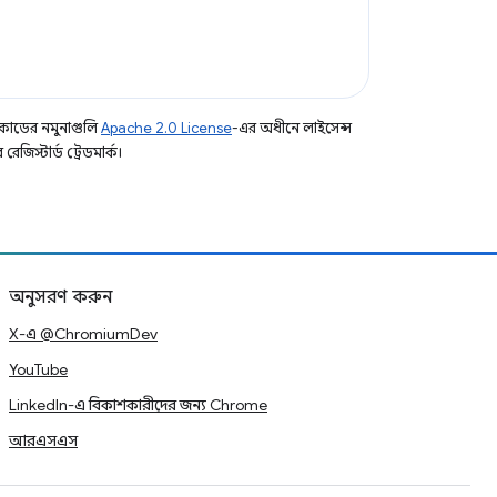
কোডের নমুনাগুলি
Apache 2.0 License
-এর অধীনে লাইসেন্স
িস্টার্ড ট্রেডমার্ক।
অনুসরণ করুন
X-এ @ChromiumDev
YouTube
LinkedIn-এ বিকাশকারীদের জন্য Chrome
আরএসএস