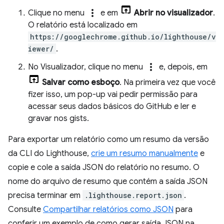
more_vert
Clique no menu
e em
Abrir no visualizador
.
O relatório está localizado em
https://googlechrome.github.io/lighthouse/v
iewer/
.
more_vert
No Visualizador, clique no menu
e, depois, em
Salvar como esboço
. Na primeira vez que você
fizer isso, um pop-up vai pedir permissão para
acessar seus dados básicos do GitHub e ler e
gravar nos gists.
Para exportar um relatório como um resumo da versão
da CLI do Lighthouse,
crie um resumo manualmente
e
copie e cole a saída JSON do relatório no resumo. O
nome do arquivo de resumo que contém a saída JSON
precisa terminar em
.lighthouse.report.json
.
Consulte
Compartilhar relatórios como JSON
para
conferir um exemplo de como gerar saída JSON na